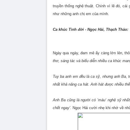
truyền thống nghệ thuật. Chính vì lẽ đó, c
như những anh chị em của mình.
Ca khúc Tình đời - Ngọc Hải, Thạch Thảo:
Ngày qua ngày, đam mê ấy càng lớn lên, thô
thơ, sáng tác và biểu diễn nhiều ca khúc man
Tuy ba anh em đều là ca sỹ, nhưng anh Ba, 
nhất khả năng ca hát. Anh hát được nhiều thể l
Anh Ba cũng là người có ’máu‘ nghệ sỹ nhất
chết ngay’.
Ngọc Hải cười nhẹ khi nhớ về nh