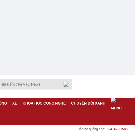
ỐNG
XE
KHOA HỌC CÔNG NGHỆ
CHUYỂN ĐỔI XANH
Liên hệ quảng cáo:
024 36321588