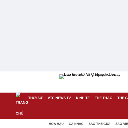
THỜI SỰ
VTC NEWS TV
KINH TẾ
THỂ THAO
THẾ G
HOA HẬU
CA NHẠC
SAO THẾ GIỚI
SAO VI