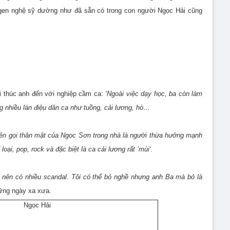
ái gen nghệ sỹ dường như đã sẵn có trong con người Ngọc Hải cũng
i thúc anh đến với nghiệp cầm ca:
‘Ngoài việc dạy học, ba còn làm
g nhiều làn điệụ dân ca như tuồng, cải lương, hò…
tên gọi thân mật của Ngọc Sơn trong nhà là người thừa hưởng mạnh
oại, pop, rock và đặc biệt là ca cải lương rất ’mùi‘.
 nên có nhiều scandal. Tôi có thể bỏ nghề nhưng anh Ba mà bỏ là
ững ngày xa xưa.