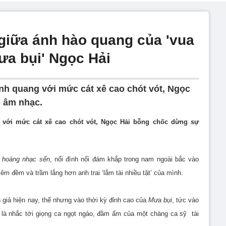
 giữa ánh hào quang của 'vua
ưa bụi' Ngọc Hải
inh quang với mức cát xê cao chót vót, Ngọc
 âm nhạc.
g với mức cát xê cao chót vót, Ngọc Hải bỗng chốc dừng sự
 hoàng nhạc sến
, nổi đình nổi đám khắp trong nam ngoài bắc vào
êm đềm và trầm lắng hơn anh trai ‘lắm tài nhiều tật’ của mình.
n giả hiện nay, thế nhưng vào thời kỳ đỉnh cao của
Mưa bụi
, tức vào
 là nhắc tới giọng ca ngọt ngào, đầm ấm của một chàng ca sỹ tài