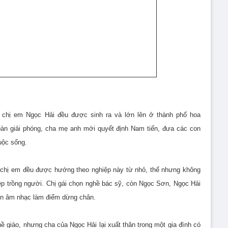
hị em Ngọc Hải đều được sinh ra và lớn lên ở thành phố hoa
àn giải phóng, cha mẹ anh mới quyết định Nam tiến, đưa các con
uộc sống.
h chị em đều được hướng theo nghiệp này từ nhỏ, thế nhưng không
ệp trồng người. Chị gái chọn nghề bác sỹ, còn Ngọc Sơn, Ngọc Hải
ọn âm nhạc làm điểm dừng chân.
 giáo, nhưng cha của Ngọc Hải lại xuất thân trong một gia đình có