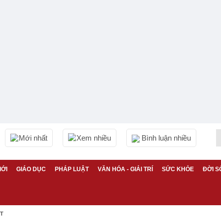
Mới nhất
Xem nhiều
Bình luận nhiều
IỚI
GIÁO DỤC
PHÁP LUẬT
VĂN HÓA - GIẢI TRÍ
SỨC KHỎE
ĐỜI S
ỆT