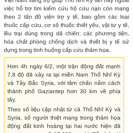
Việt Nam sang trợ giúp Thổ Nhĩ Kỳ lần này ngoài
việc hỗ trợ tìm kiếm cứu hộ cứu nạn còn mang
theo 2 tấn đồ viện trợ y tế, bao gồm các loại
thuốc cấp cứu, cơ số thuốc thiết yếu, vật tư y tế,
lều trại dùng trong dã chiến; các phương tiện,
hóa chất phòng chống dịch và thiết bị y tế sử
dựng trong tình huống cấp cứu thảm họa.
Hơn 4h ngày 6/2, một trận động đất mạnh
7,8 độ đã xảy ra tại miền Nam Thổ Nhĩ Kỳ
và Tây Bắc Syria, với tâm chấn nằm cách
thành phố Gaziantep hơn 30 km về phía
tây.
Theo số liệu cập nhật từ cả Thổ Nhĩ Kỳ và
Syria, số người thiệt mạng trong thảm họa
động đất kinh hoàng tại hai nước hiện đã