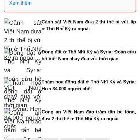
Xem thêm
Cảnh sát Việt Nam đưa 2 thi thể bị vùi lấp
ở Thổ Nhĩ Kỳ ra ngoài
Động đất ở Thổ Nhĩ Kỳ và Syria: Đoàn cứu
hộ Việt Nam chạy đua với thời gian
Thảm họa động đất ở Thổ Nhĩ Kỳ và Syria:
Hơn 34.000 người chết
Công an Việt Nam đào trăm tấn bê tông,
đưa 2 thi thể ở Thổ Nhĩ Kỳ ra ngoài