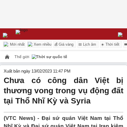
Mới nhất
Xem nhiều
💰 Giá vàng
📅 Lịch âm
☀️ Thời tiết

Thế giới
Thời sự quốc tế
Xuất bản ngày 13/02/2023 11:47 PM
Chưa có công dân Việt bị
thương vong trong vụ động đất
tại Thổ Nhĩ Kỳ và Syria
(VTC News) -
Đại sứ quán Việt Nam tại Thổ
Nhĩ Kỳ và Đại sứ quán Việt Nam tại Iran kiêm