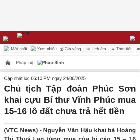
Mới nhất
Xem nhiều
💰 Giá vàng
📅 Lịch âm
☀️ Thời tiết

Pháp luật
Pháp đình
Cập nhật lúc 06:10 PM ngày 24/06/2025
Chủ tịch Tập đoàn Phúc Sơn
khai cựu Bí thư Vĩnh Phúc mua
15-16 lô đất chưa trả hết tiền
(VTC News) -
Nguyễn Văn Hậu khai bà Hoàng
Thị Thuý Lan từng mua của bị cáo 15 – 16