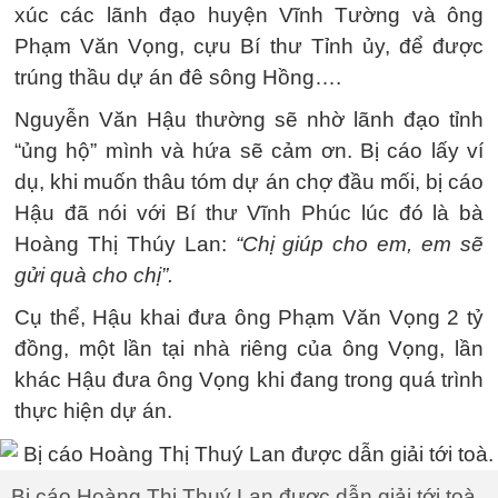
xúc các lãnh đạo huyện Vĩnh Tường và ông
Phạm Văn Vọng, cựu Bí thư Tỉnh ủy, để được
trúng thầu dự án đê sông Hồng….
Nguyễn Văn Hậu thường sẽ nhờ lãnh đạo tỉnh
“ủng hộ” mình và hứa sẽ cảm ơn. Bị cáo lấy ví
dụ, khi muốn thâu tóm dự án chợ đầu mối, bị cáo
Hậu đã nói với Bí thư Vĩnh Phúc lúc đó là bà
Hoàng Thị Thúy Lan:
“Chị giúp cho em, em sẽ
gửi quà cho chị”.
Cụ thể, Hậu khai đưa ông Phạm Văn Vọng 2 tỷ
đồng, một lần tại nhà riêng của ông Vọng, lần
khác Hậu đưa ông Vọng khi đang trong quá trình
thực hiện dự án.
Bị cáo Hoàng Thị Thuý Lan được dẫn giải tới toà.