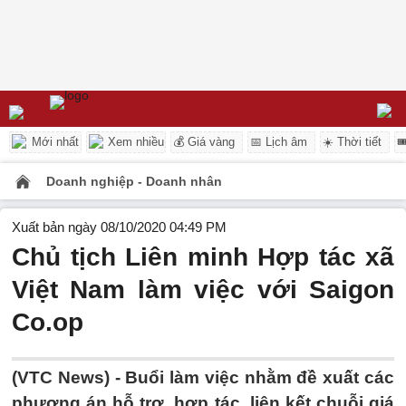
Mới nhất
Xem nhiều
💰 Giá vàng
📅 Lịch âm
☀️ Thời tiết

Doanh nghiệp - Doanh nhân
Xuất bản ngày 08/10/2020 04:49 PM
Chủ tịch Liên minh Hợp tác xã
Việt Nam làm việc với Saigon
Co.op
(VTC News) -
Buổi làm việc nhằm đề xuất các
phương án hỗ trợ, hợp tác, liên kết chuỗi giá