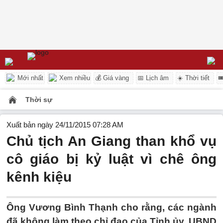
Mới nhất
Xem nhiều
💰 Giá vàng
📅 Lịch âm
☀️ Thời tiết

Thời sự
Xuất bản ngày 24/11/2015 07:28 AM
Chủ tịch An Giang than khổ vụ
cô giáo bị kỷ luật vì chê ông
kênh kiệu
Ông Vương Bình Thạnh cho rằng, các ngành
đã không làm theo chỉ đạo của Tỉnh ủy, UBND