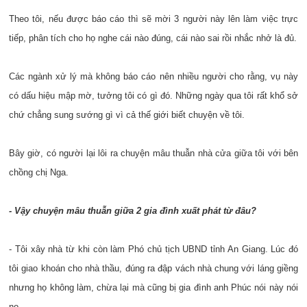
Theo tôi, nếu được báo cáo thì sẽ mời 3 người này lên làm việc trực
tiếp, phân tích cho họ nghe cái nào đúng, cái nào sai rồi nhắc nhở là đủ.
Các ngành xử lý mà không báo cáo nên nhiều người cho rằng, vụ này
có dấu hiệu mập mờ, tưởng tôi có gì đó. Những ngày qua tôi rất khổ sở
chứ chẳng sung sướng gì vì cả thế giới biết chuyện về tôi.
Bây giờ, có người lại lôi ra chuyện mâu thuẫn nhà cửa giữa tôi với bên
chồng chị Nga.
- Vậy chuyện mâu thuẫn giữa 2 gia đình xuất phát từ đâu?
- Tôi xây nhà từ khi còn làm Phó chủ tịch UBND tỉnh An Giang. Lúc đó
tôi giao khoán cho nhà thầu, đúng ra đập vách nhà chung với láng giềng
nhưng họ không làm, chừa lại mà cũng bị gia đình anh Phúc nói này nói
nọ.