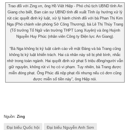
Trao đổi với Zing.vn, ông Hồ Việt Hiệp - Phó chủ tịch UBND tỉnh An
Giang cho biết, Ban cán sự UBND tỉnh đề xuất Tỉnh ủy hướng xử lý
rút các quyết định kỷ luật, xử lý hành chính đối với bà Phan Thị Kim
Nga (Phó chánh văn phòng Sở Công Thương), bà Lê Thị Thùy Trang
(Tổ trưởng Tổ Ngữ văn trường THPT Long Xuyên) và ông Huỳnh
Nguyễn Huy Phúc (nhân viên Công ty Điện lực An Giang).
“Bà Nga không bị kỷ luật cảnh cáo về mặt Đảng và bà Trang cũng
không bị kỷ luật khiển trách. Hai cá nhân này sẽ bị phê bình, nhắc
nhở trong toàn ngành. Hai quyết định xử phạt 5 triệu đồng/người vẫn
giữ nguyên, không rút vì họ có vi phạm. Tuy nhiên, bà Trang được
miễn đóng phạt. Ông Phúc đã nộp phạt rồi nhưng nếu có đơn cũng
được miễn số tiền này”, ông Hiệp nói.
Nguồn:
Zing
Đại biểu Quốc hội
Đại biểu Nguyễn Anh Sơn