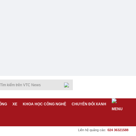
ỐNG
XE
KHOA HỌC CÔNG NGHỆ
CHUYỂN ĐỔI XANH
Liên hệ quảng cáo:
024 36321588