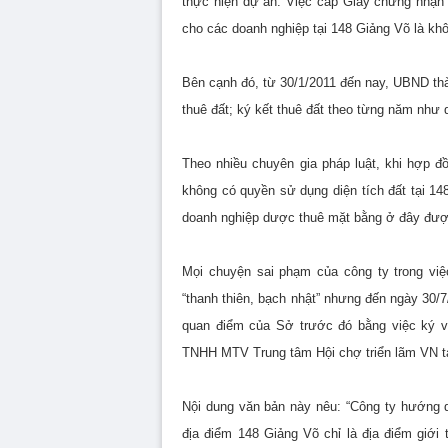
thực hiện dự án. Việc cấp Giấy chứng nhận 
cho các doanh nghiệp tại 148 Giảng Võ là kh
Bên cạnh đó, từ 30/1/2011 đến nay, UBND thà
thuê đất; ký kết thuê đất theo từng năm như q
Theo nhiều chuyên gia pháp luật, khi hợp 
không có quyền sử dụng diện tích đất tại 1
doanh nghiệp dược thuê mặt bằng ở đây được.
Mọi chuyện sai phạm của công ty trong việ
“thanh thiên, bạch nhật” nhưng đến ngày 30
quan điểm của Sở trước đó bằng việc ký 
TNHH MTV Trung tâm Hội chợ triển lãm VN tạ
Nội dung văn bản này nêu: “Công ty hướng d
địa điểm 148 Giảng Võ chỉ là địa điểm giới