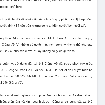
đủ điều kiện kinh doanh thuốc (GDP) và đăng ký kinh doanh thuốc
ông còn phù hợp”.
nh phố Hà Nội đã nhiều lần yêu cầu công ty phải thanh lý hợp đồng
uyết định 654 nêu trên nhưng công ty kiên quyết “bỏ ngoài tai”.
đồng thuê đất giữa công ty và Sở TNMT chưa được ký thì công ty
48 Giảng Võ. Vì không có quyền này nên công ty không thể cho các
 Do đó, chợ tân dược ở đây không có lý do gì tồn tại.
c quản lý, sử dụng đất tại 148 Giảng Võ đã được phơi bày giữa
/7/2012, ông Vũ Văn Hậu, GĐ Sở TNMT Hà Nội lại phủ quyết toàn bộ
văn bản số 2882/STNMT-KHTH về việc “Sử dụng đất của Công ty
i 148 Giảng Võ”.
ẫn các doanh nghiệp dược phải đăng ký trụ sở tại địa điểm khác;
 thiệu, triển lãm và kinh doanh dược…Công ty sử dụng đất tại 148