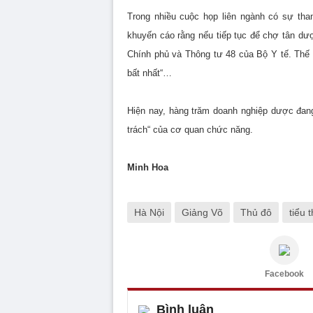
Trong nhiều cuộc họp liên ngành có sự th
khuyến cáo rằng nếu tiếp tục để chợ tân dư
Chính phủ và Thông tư 48 của Bộ Y tế. Thế
bất nhất“…
Hiện nay, hàng trăm doanh nghiệp dược đang
trách“ của cơ quan chức năng.
Minh Hoa
Hà Nội
Giảng Võ
Thủ đô
tiểu 
Facebook
Bình luận