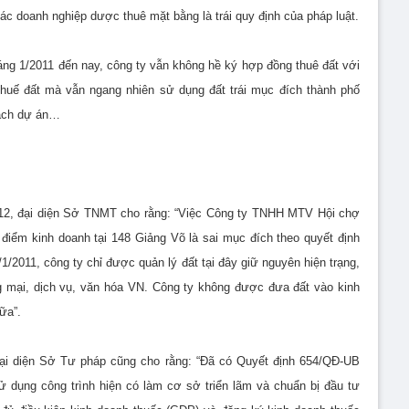
ác doanh nghiệp dược thuê mặt bằng là trái quy định của pháp luật.
háng 1/2011 đến nay, công ty vẫn không hề ký hợp đồng thuê đất với
huế đất mà vẫn ngang nhiên sử dụng đất trái mục đích thành phố
oạch dự án…
2012, đại diện Sở TNMT cho rằng: “Việc Công ty TNHH MTV Hội chợ
điểm kinh doanh tại 148 Giảng Võ là sai mục đích theo quyết định
/2011, công ty chỉ được quản lý đất tại đây giữ nguyên hiện trạng,
 mại, dịch vụ, văn hóa VN. Công ty không được đưa đất vào kinh
ữa”.
ại diện Sở Tư pháp cũng cho rằng: “Đã có Quyết định 654/QĐ-UB
ử dụng công trình hiện có làm cơ sở triển lãm và chuẩn bị đầu tư