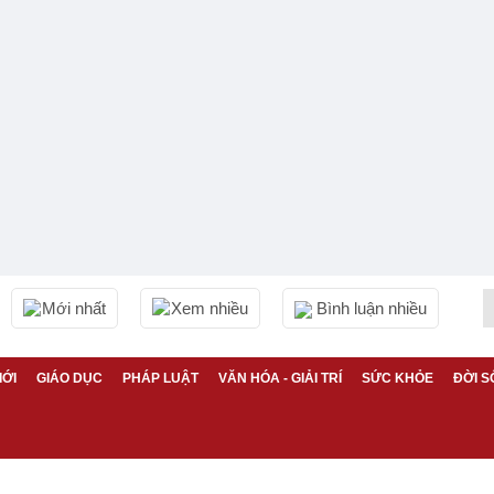
Mới nhất
Xem nhiều
Bình luận nhiều
IỚI
GIÁO DỤC
PHÁP LUẬT
VĂN HÓA - GIẢI TRÍ
SỨC KHỎE
ĐỜI S