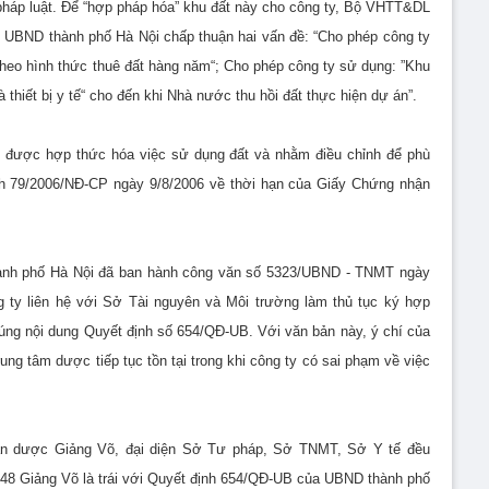
pháp luật. Để “hợp pháp hóa” khu đất này cho công ty, Bộ VHTT&DL
ị UBND thành phố Hà Nội chấp thuận hai vấn đề: “Cho phép công ty
heo hình thức thuê đất hàng năm“; Cho phép công ty sử dụng: ”Khu
hiết bị y tế“ cho đến khi Nhà nước thu hồi đất thực hiện dự án”.
ty được hợp thức hóa việc sử dụng đất và nhằm điều chỉnh để phù
ịnh 79/2006/NĐ-CP ngày 9/8/2006 về thời hạn của Giấy Chứng nhận
hành phố Hà Nội đã ban hành công văn số 5323/UBND - TNMT ngày
ty liên hệ với Sở Tài nguyên và Môi trường làm thủ tục ký hợp
đúng nội dung Quyết định số 654/QĐ-UB. Với văn bản này, ý chí của
ng tâm dược tiếp tục tồn tại trong khi công ty có sai phạm về việc
tân dược Giảng Võ, đại diện Sở Tư pháp, Sở TNMT, Sở Y tế đều
 148 Giảng Võ là trái với Quyết định 654/QĐ-UB của UBND thành phố