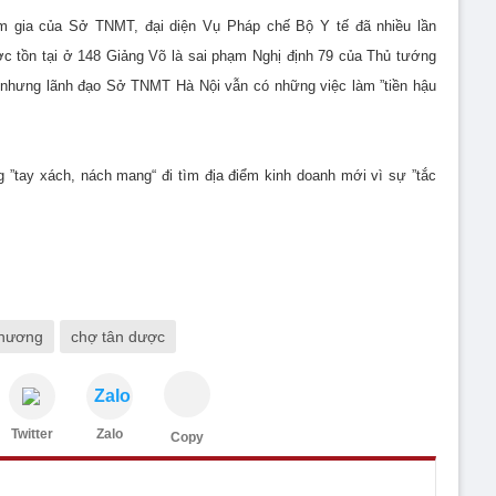
am gia của Sở TNMT, đại diện Vụ Pháp chế Bộ Y tế đã nhiều lần
ợc tồn tại ở 148 Giảng Võ là sai phạm Nghị định 79 của Thủ tướng
 nhưng lãnh đạo Sở TNMT Hà Nội vẫn có những việc làm ”tiền hậu
 ”tay xách, nách mang“ đi tìm địa điểm kinh doanh mới vì sự ”tắc
thương
chợ tân dược
Zalo
Twitter
Zalo
Copy