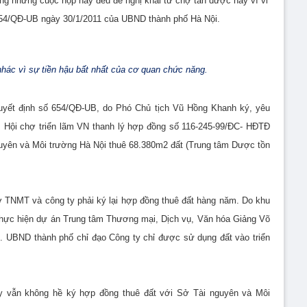
rong những cuộc họp này đều đề nghị khai tử chợ tân dược này vì vi
54/QĐ-UB ngày 30/1/2011 của UBND thành phố Hà Nội.
hác vì sự tiền hậu bất nhất của cơ quan chức năng.
yết định số 654/QĐ-UB, do Phó Chủ tịch Vũ Hồng Khanh ký, yêu
 Hội chợ triển lãm VN thanh lý hợp đồng số 116-245-99/ĐC- HĐTĐ
uyên và Môi trường Hà Nội thuê 68.380m2 đất (Trung tâm Dược tồn
 TNMT và công ty phải ký lại hợp đồng thuê đất hàng năm. Do khu
thực hiện dự án Trung tâm Thương mại, Dịch vụ, Văn hóa Giảng Võ
. UBND thành phố chỉ đạo Công ty chỉ được sử dụng đất vào triển
ty vẫn không hề ký hợp đồng thuê đất với Sở Tài nguyên và Môi