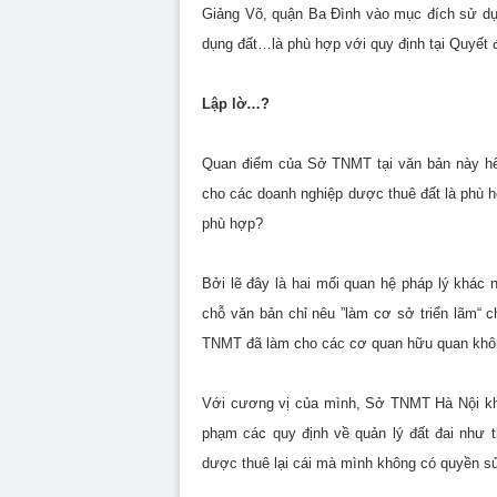
Giảng Võ, quận Ba Đình vào mục đích sử dụn
dụng đất…là phù hợp với quy định tại Quyết
Lập lờ…?
Quan điểm của Sở TNMT tại văn bản này hết
cho các doanh nghiệp dược thuê đất là phù h
phù hợp?
Bởi lẽ đây là hai mối quan hệ pháp lý khác
chỗ văn bản chỉ nêu ”làm cơ sở triển lãm“ c
TNMT đã làm cho các cơ quan hữu quan không
Với cương vị của mình, Sở TNMT Hà Nội khôn
phạm các quy định về quản lý đất đai như 
dược thuê lại cái mà mình không có quyền s