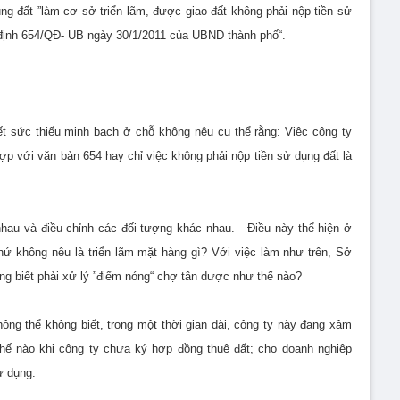
g đất ”làm cơ sở triển lãm, được giao đất không phải nộp tiền sử
 định 654/QĐ- UB ngày 30/1/2011 của UBND thành phố“.
 sức thiếu minh bạch ở chỗ không nêu cụ thể rằng: Việc công ty
ợp với văn bản 654 hay chỉ việc không phải nộp tiền sử dụng đất là
 nhau và điều chỉnh các đối tượng khác nhau. Điều này thể hiện ở
hứ không nêu là triển lãm mặt hàng gì? Với việc làm như trên, Sở
 biết phải xử lý ”điểm nóng“ chợ tân dược như thế nào?
g thể không biết, trong một thời gian dài, công ty này đang xâm
thế nào khi công ty chưa ký hợp đồng thuê đất; cho doanh nghiệp
ử dụng.