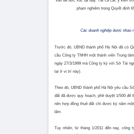
vấn đề bức xúc tại đây. Tất cả các ý kiến t
phạm nghiêm trọng Quyết định 6
Các doanh nghiệp dược nhao n
Trước đó, UBND thành phố Hà Nội đã có Qu
cầu Công ty TNHH một thành viên Trung tâm
ngày 27/3/1999 mà Công ty ký với Sở Tài ng
tại ở vị trí này).
Theo đó, UBND thành phố Hà Nội yêu cầu Sở
đất đã được quy hoạch, phê duyệt 1/500 để 
nên hợp đồng thuê đất chỉ được ký năm một
lãm.
Tuy nhiên, từ tháng 1/2011 đến nay, công 