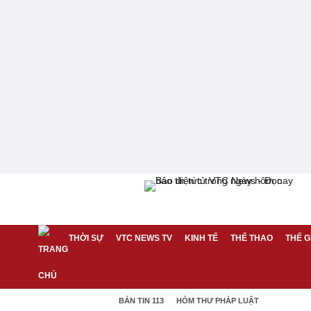
THỜI SỰ
VTC NEWS TV
KINH TẾ
THỂ THAO
THẾ G
BẢN TIN 113
HÒM THƯ PHÁP LUẬT