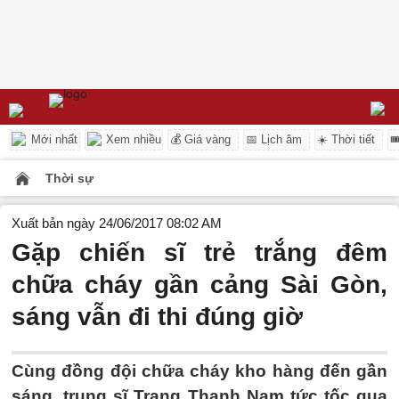
Mới nhất
Xem nhiều
💰 Giá vàng
📅 Lịch âm
☀️ Thời tiết

Thời sự
Xuất bản ngày 24/06/2017 08:02 AM
Gặp chiến sĩ trẻ trắng đêm
chữa cháy gần cảng Sài Gòn,
sáng vẫn đi thi đúng giờ
Cùng đồng đội chữa cháy kho hàng đến gần
sáng, trung sĩ Trang Thanh Nam tức tốc qua