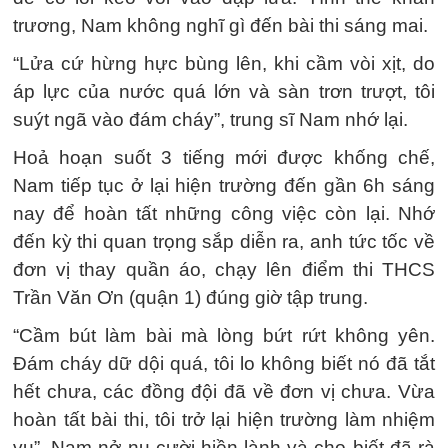
trương, Nam không nghĩ gì đến bài thi sáng mai.
“Lửa cứ hừng hực bùng lên, khi cầm vòi xịt, do
áp lực của nước quá lớn và sàn trơn trượt, tôi
suýt ngã vào đám cháy”, trung sĩ Nam nhớ lại.
Hoả hoạn suốt 3 tiếng mới được khống chế,
Nam tiếp tục ở lại hiện trường đến gần 6h sáng
nay để hoàn tất những công việc còn lại. Nhớ
đến kỳ thi quan trọng sắp diễn ra, anh tức tốc về
đơn vị thay quần áo, chạy lên điểm thi THCS
Trần Văn Ơn (quận 1) đúng giờ tập trung.
“Cầm bút làm bài mà lòng bứt rứt không yên.
Đám cháy dữ dội quá, tôi lo không biết nó đã tắt
hết chưa, các đồng đội đã về đơn vị chưa. Vừa
hoàn tất bài thi, tôi trở lại hiện trường làm nhiệm
vụ”, Nam nở nụ cười hiền lành và cho biết đã rà