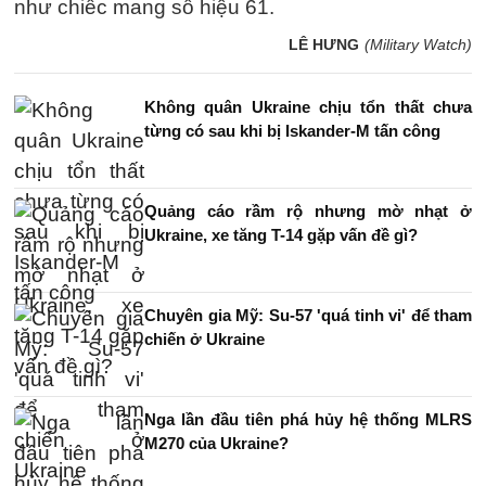
như chiếc mang số hiệu 61.
LÊ HƯNG
(Military Watch)
Không quân Ukraine chịu tổn thất chưa
từng có sau khi bị Iskander-M tấn công
Quảng cáo rầm rộ nhưng mờ nhạt ở
Ukraine, xe tăng T-14 gặp vấn đề gì?
Chuyên gia Mỹ: Su-57 'quá tinh vi' để tham
chiến ở Ukraine
Nga lần đầu tiên phá hủy hệ thống MLRS
M270 của Ukraine?