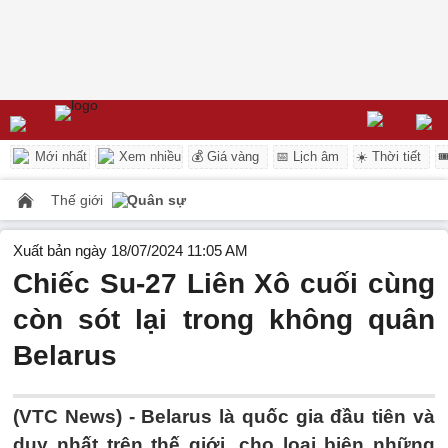
Mới nhất
Xem nhiều
💰 Giá vàng
📅 Lịch âm
☀️ Thời tiết

Thế giới
Quân sự
Xuất bản ngày 18/07/2024 11:05 AM
Chiếc Su-27 Liên Xô cuối cùng
còn sót lại trong không quân
Belarus
(VTC News) -
Belarus là quốc gia đầu tiên và
duy nhất trên thế giới, cho loại biên những