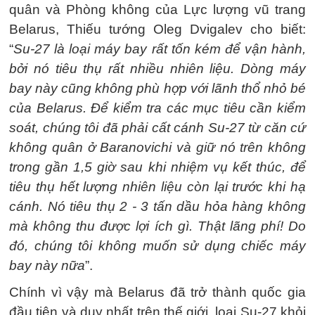
quân và Phòng không của Lực lượng vũ trang
Belarus, Thiếu tướng Oleg Dvigalev cho biết:
“
Su-27 là loại máy bay rất tốn kém để vận hành,
bởi nó tiêu thụ rất nhiều nhiên liệu. Dòng máy
bay này cũng không phù hợp với lãnh thổ nhỏ bé
của Belarus. Để kiểm tra các mục tiêu cần kiểm
soát, chúng tôi đã phải cất cánh Su-27 từ căn cứ
không quân ở Baranovichi và giữ nó trên không
trong gần 1,5 giờ sau khi nhiệm vụ kết thúc, để
tiêu thụ hết lượng nhiên liệu còn lại trước khi hạ
cánh. Nó tiêu thụ 2 - 3 tấn dầu hỏa hàng không
mà không thu được lợi ích gì. Thật lãng phí! Do
đó, chúng tôi không muốn sử dụng chiếc máy
bay này nữa
”.
Chính vì vậy mà Belarus đã trở thành quốc gia
đầu tiên và duy nhất trên thế giới, loại Su-27 khỏi