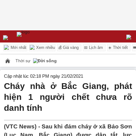
Mới nhất
Xem nhiều
💰 Giá vàng
📅 Lịch âm
☀️ Thời tiết

Thời sự
Đời sống
Cập nhật lúc 02:18 PM ngày 21/02/2021
Cháy nhà ở Bắc Giang, phát
hiện 1 người chết chưa rõ
danh tính
(VTC News) -
Sau khi đám cháy ở xã Bảo Sơn
(Lục Nam, Bắc Giang) được dập tắt, lực