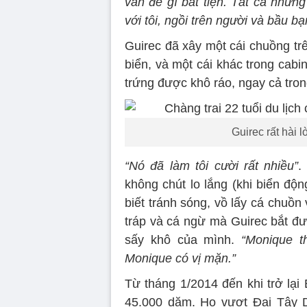
vấn đề gì bất tiện. Tất cả những
với tôi, ngồi trên người và bầu bạ
Guirec đã xây một cái chuồng tr
biển, và một cái khác trong cabi
trứng được khô ráo, ngay cả trong
Guirec rất hài 
“Nó đã làm tôi cười rất nhiều”
.
không chút lo lắng (khi biển độn
biết tránh sóng, vồ lấy cá chuồn 
tráp và cá ngừ mà Guirec bắt đư
sấy khô của mình.
“Monique th
Monique có vị mặn.”
Từ tháng 1/2014 đến khi trở lại 
45.000 dặm. Họ vượt Đại Tây 