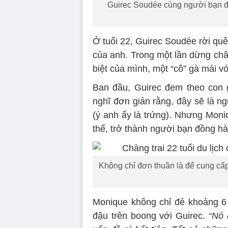
Guirec Soudée cùng người bạn đồ
Ở tuổi 22, Guirec Soudée rời qu
của anh. Trong một lần dừng ch
biệt của mình, một “cô” gà mái vớ
Ban đầu, Guirec đem theo con g
nghĩ đơn giản rằng, đây sẽ là n
(ý anh ấy là trứng). Nhưng Mon
thế, trở thành người bạn đồng hà
Không chỉ đơn thuần là để cung cấ
Monique không chỉ đẻ khoảng 6 
đậu trên boong với Guirec.
“Nó 