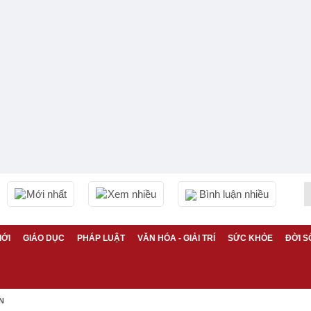
Mới nhất
Xem nhiều
Bình luận nhiều
IỚI
GIÁO DỤC
PHÁP LUẬT
VĂN HÓA - GIẢI TRÍ
SỨC KHỎE
ĐỜI S
N