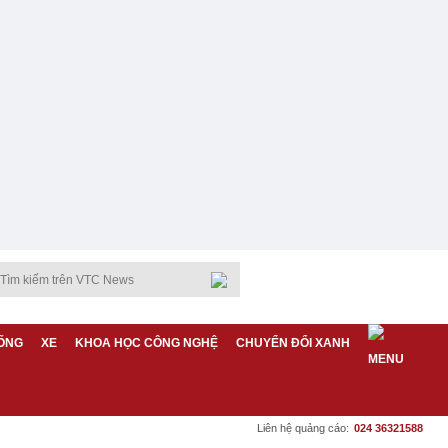
ỐNG
XE
KHOA HỌC CÔNG NGHỆ
CHUYỂN ĐỔI XANH
Liên hệ quảng cáo:
024 36321588