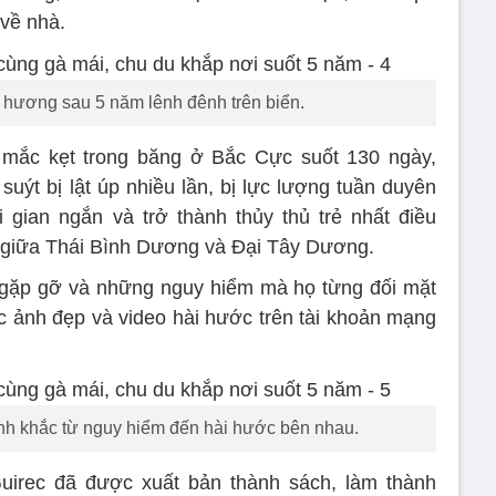
 về nhà.
ê hương sau 5 năm lênh đênh trên biển.
ị mắc kẹt trong băng ở Bắc Cực suốt 130 ngày,
uýt bị lật úp nhiều lần, bị lực lượng tuần duyên
 gian ngắn và trở thành thủy thủ trẻ nhất điều
giữa Thái Bình Dương và Đại Tây Dương.
 gặp gỡ và những nguy hiểm mà họ từng đối mặt
c ảnh đẹp và video hài hước trên tài khoản mạng
nh khắc từ nguy hiểm đến hài hước bên nhau.
uirec đã được xuất bản thành sách, làm thành