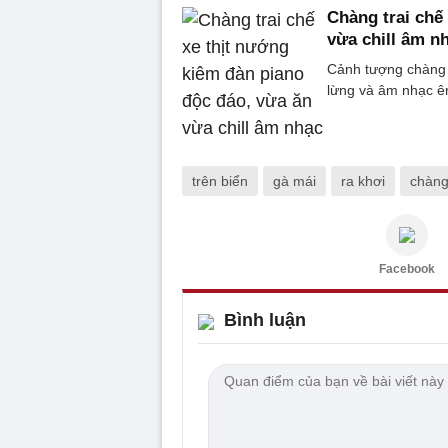
Chàng trai chế
vừa chill âm n
Cảnh tượng chàng t
lừng và âm nhạc êm
trên biển
gà mái
ra khơi
chàng 
Facebook
Bình luận