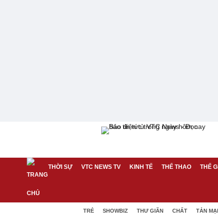
THỜI SỰ
VTC NEWS TV
KINH TẾ
THỂ THAO
THẾ G
TRẺ
SHOWBIZ
THƯ GIÃN
CHẤT
TẢN MẠ