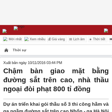
Mới nhất
Xem nhiều
💰 Giá vàng
📅 Lịch âm
☀️ Thời tiết

Thời sự
Xuất bản ngày 10/11/2016 03:44 PM
Chậm bàn giao mặt bằng
đường sắt trên cao, nhà thầu
ngoại đòi phạt 800 tỉ đồng
Dự án triển khai gói thầu số 3 thi công hầm và
ga ngầm đường sắt trên cao Nhổn - ga Hà Nội