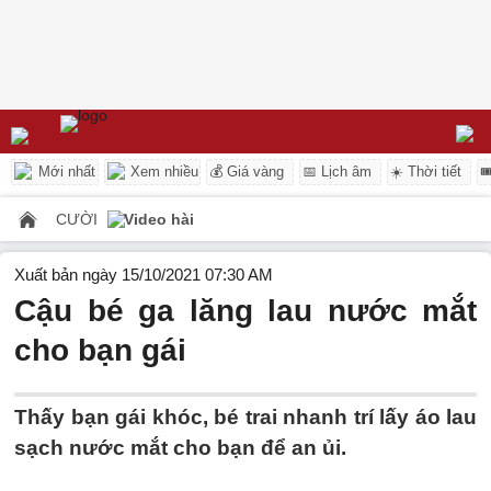
Mới nhất
Xem nhiều
💰 Giá vàng
📅 Lịch âm
☀️ Thời tiết

CƯỜI
Video hài
Xuất bản ngày 15/10/2021 07:30 AM
Cậu bé ga lăng lau nước mắt
cho bạn gái
Thấy bạn gái khóc, bé trai nhanh trí lấy áo lau
sạch nước mắt cho bạn để an ủi.