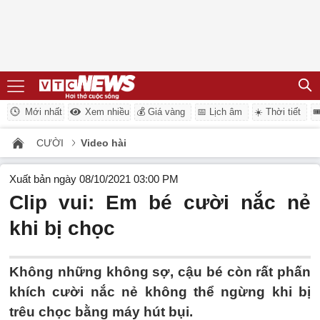
Mới nhất
Xem nhiều
💰 Giá vàng
📅 Lịch âm
☀️ Thời tiết

CƯỜI
Video hài
Xuất bản ngày 08/10/2021 03:00 PM
Clip vui: Em bé cười nắc nẻ
khi bị chọc
Không những không sợ, cậu bé còn rất phấn
khích cười nắc nẻ không thể ngừng khi bị
trêu chọc bằng máy hút bụi.