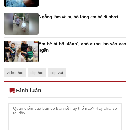
Ngỗng làm vệ sĩ, hộ tống em bé đi chơi
Em bé bị bố 'đánh', chó cưng lao vào can
ngăn
video hài
clip hài
clip vui
Bình luận