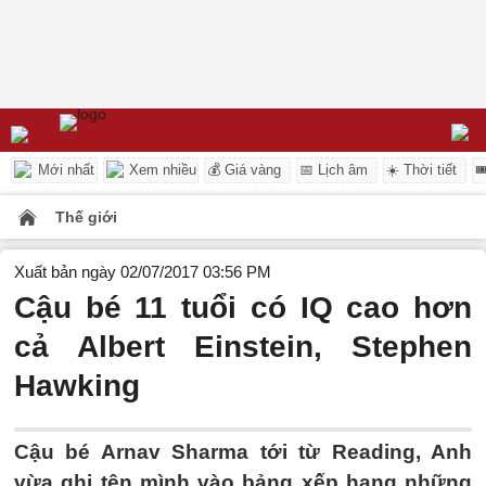
Mới nhất
Xem nhiều
💰 Giá vàng
📅 Lịch âm
☀️ Thời tiết

Thế giới
Xuất bản ngày 02/07/2017 03:56 PM
Cậu bé 11 tuổi có IQ cao hơn
cả Albert Einstein, Stephen
Hawking
Cậu bé Arnav Sharma tới từ Reading, Anh
vừa ghi tên mình vào bảng xếp hạng những