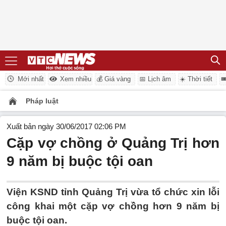
Mới nhất
Xem nhiều
💰 Giá vàng
📅 Lịch âm
☀️ Thời tiết

Pháp luật
Xuất bản ngày 30/06/2017 02:06 PM
Cặp vợ chồng ở Quảng Trị hơn
9 năm bị buộc tội oan
Viện KSND tỉnh Quảng Trị vừa tổ chức xin lỗi
công khai một cặp vợ chồng hơn 9 năm bị
buộc tội oan.