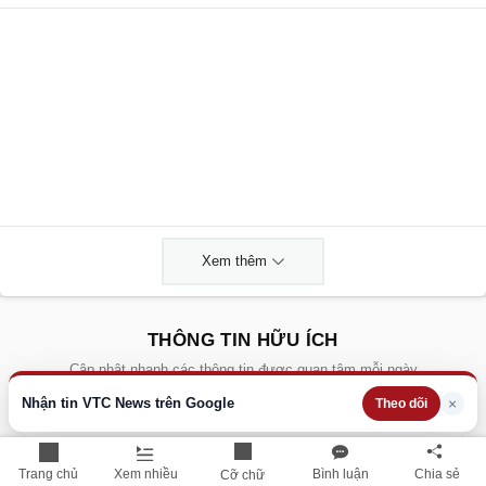
Xem thêm
THÔNG TIN HỮU ÍCH
Cập nhật nhanh các thông tin được quan tâm mỗi ngày
Nhận tin VTC News trên Google
×
Theo dõi
Lịch âm hôm nay
Dự báo thời tiết hôm nay
Trang chủ
Xem nhiều
Bình luận
Chia sẻ
Cỡ chữ