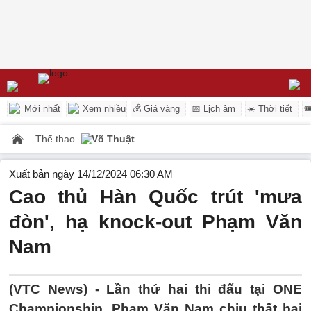
Mới nhất
Xem nhiều
💰 Giá vàng
📅 Lịch âm
☀️ Thời tiết

Thể thao
Võ Thuật
Xuất bản ngày 14/12/2024 06:30 AM
Cao thủ Hàn Quốc trút 'mưa
đòn', hạ knock-out Phạm Văn
Nam
(VTC News) -
Lần thứ hai thi đấu tại ONE
Championship, Phạm Văn Nam chịu thất bại