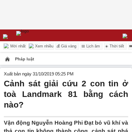
Mới nhất
Xem nhiều
💰 Giá vàng
📅 Lịch âm
☀️ Thời tiết

Pháp luật
Xuất bản ngày 31/10/2019 05:25 PM
Cảnh sát giải cứu 2 con tin ở
toà Landmark 81 bằng cách
nào?
Vận động Nguyễn Hoàng Phi Đạt bỏ vũ khí và
thả con tin không thành công, cảnh sát phá