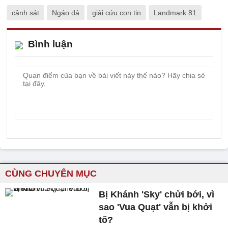
cảnh sát
Ngáo đá
giải cứu con tin
Landmark 81
Bình luận
CÙNG CHUYÊN MỤC
Bị Khánh 'Sky' chửi bới, vì
sao 'Vua Quạt' vẫn bị khởi
tố?