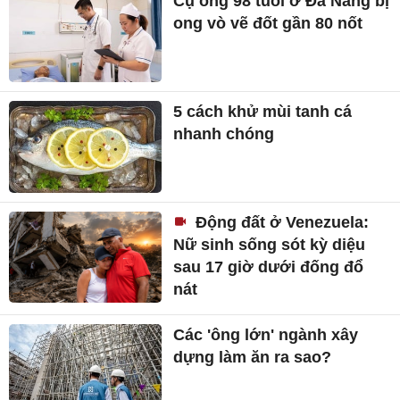
Cụ ông 98 tuổi ở Đà Nẵng bị
ong vò vẽ đốt gần 80 nốt
5 cách khử mùi tanh cá
nhanh chóng
Động đất ở Venezuela:
Nữ sinh sống sót kỳ diệu
sau 17 giờ dưới đống đổ
nát
Các 'ông lớn' ngành xây
dựng làm ăn ra sao?