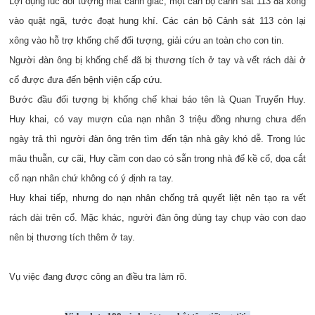
Lợi dụng lúc đối tượng mất cảnh giác, một cán bộ cảnh sát 113 đã xông
vào quật ngã, tước đoạt hung khí. Các cán bộ Cảnh sát 113 còn lại
xông vào hỗ trợ khống chế đối tượng, giải cứu an toàn cho con tin.
Người đàn ông bị khống chế đã bị thương tích ở tay và vết rách dài ở
cổ được đưa đến bệnh viện cấp cứu.
Bước đầu đối tượng bị khống chế khai báo tên là Quan Truyển Huy.
Huy khai, có vay mượn của nạn nhân 3 triệu đồng nhưng chưa đến
ngày trả thì người đàn ông trên tìm đến tận nhà gây khó dễ. Trong lúc
mâu thuẫn, cự cãi, Huy cầm con dao có sẵn trong nhà để kề cổ, dọa cắt
cổ nạn nhân chứ không có ý định ra tay.
Huy khai tiếp, nhưng do nạn nhân chống trả quyết liệt nên tạo ra vết
rách dài trên cổ. Mặc khác, người đàn ông dùng tay chụp vào con dao
nên bị thương tích thêm ở tay.
Vụ việc đang được công an điều tra làm rõ.