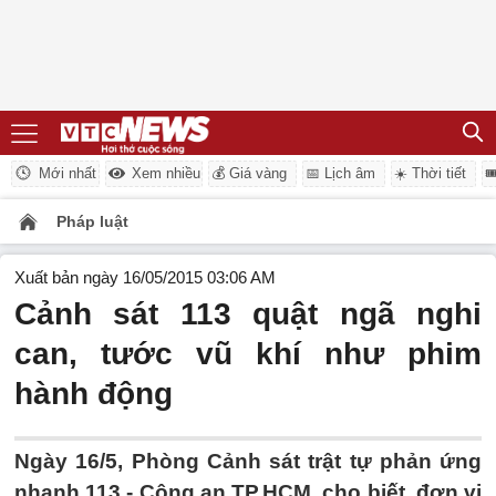
Mới nhất
Xem nhiều
💰 Giá vàng
📅 Lịch âm
☀️ Thời tiết

Pháp luật
Xuất bản ngày 16/05/2015 03:06 AM
Cảnh sát 113 quật ngã nghi
can, tước vũ khí như phim
hành động
Ngày 16/5, Phòng Cảnh sát trật tự phản ứng
nhanh 113 - Công an TP.HCM, cho biết, đơn vị