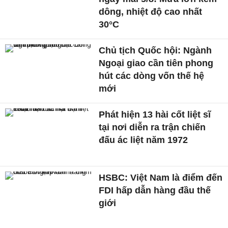
dông, nhiệt độ cao nhất
30°C
Chủ tịch Quốc hội: Ngành
Ngoại giao cần tiên phong
hút các dòng vốn thế hệ
mới
Phát hiện 13 hài cốt liệt sĩ
tại nơi diễn ra trận chiến
đấu ác liệt năm 1972
HSBC: Việt Nam là điểm đến
FDI hấp dẫn hàng đầu thế
giới