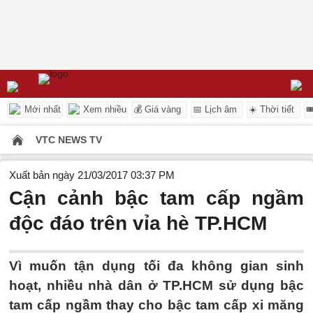
Mới nhất
Xem nhiều
💰 Giá vàng
📅 Lịch âm
☀️ Thời tiết

VTC NEWS TV
Xuất bản ngày 21/03/2017 03:37 PM
Cận cảnh bậc tam cấp ngầm
độc đáo trên vỉa hè TP.HCM
Vì muốn tận dụng tối đa không gian sinh
hoạt, nhiều nhà dân ở TP.HCM sử dụng bậc
tam cấp ngầm thay cho bậc tam cấp xi măng