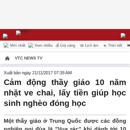
Mới nhất
Xem nhiều
💰 Giá vàng
📅 Lịch âm
☀️ Thời tiết

VTC NEWS TV
Xuất bản ngày 21/11/2017 07:39 AM
Cảm động thầy giáo 10 năm
nhặt ve chai, lấy tiền giúp học
sinh nghèo đóng học
Một thầy giáo ở Trung Quốc được các đồng
nghiệp gọi đùa là "Vua rác" khi dành tới 10