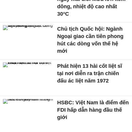
dông, nhiệt độ cao nhất
30°C
Chủ tịch Quốc hội: Ngành
Ngoại giao cần tiên phong
hút các dòng vốn thế hệ
mới
Phát hiện 13 hài cốt liệt sĩ
tại nơi diễn ra trận chiến
đấu ác liệt năm 1972
HSBC: Việt Nam là điểm đến
FDI hấp dẫn hàng đầu thế
giới