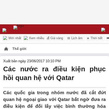
Mới nhất
Xem nhiều
💰 Giá vàng
📅 Lịch âm
☀️ Thời tiết

Thế giới
Xuất bản ngày 23/06/2017 10:10 PM
Các nước ra điều kiện phục
hồi quan hệ với Qatar
Các quốc gia trong nhóm nước đã cắt đứt
quan hệ ngoại giao với Qatar bất ngờ đưa ra
điều kiện để đối lấy việc bình thường hóa