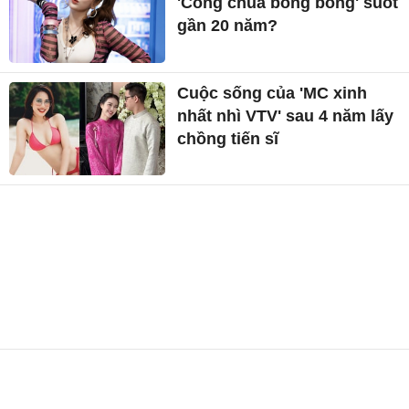
'Công chúa bong bóng' suốt
gần 20 năm?
Cuộc sống của 'MC xinh
nhất nhì VTV' sau 4 năm lấy
chồng tiến sĩ