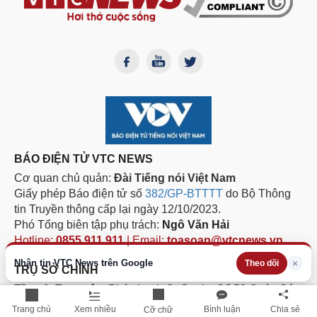
BÁO ĐIỆN TỬ VTC NEWS
Cơ quan chủ quản:
Đài Tiếng nói Việt Nam
Giấy phép Báo điện tử số
382/GP-BTTTT
do Bộ Thông
tin Truyền thông cấp lại ngày 12/10/2023.
Phó Tổng biên tập phụ trách:
Ngô Văn Hải
Hotline:
0855.911.911
| Email:
toasoan@vtcnews.vn
Nhận tin VTC News trên Google
×
Theo dõi
TRỤ SỞ CHÍNH
Tầng 9, Trung tâm Phát thanh Quốc gia, Số 58 Quán Sứ,
phường Cửa Nam, thành phố Hà Nội
Trang chủ
Xem nhiều
Bình luận
Chia sẻ
Cỡ chữ