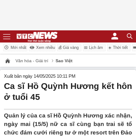
Mới nhất
Xem nhiều
💰 Giá vàng
📅 Lịch âm
☀️ Thời tiết

Văn hóa - Giải trí
Sao Việt
Xuất bản ngày 14/05/2025 10:11 PM
Ca sĩ Hồ Quỳnh Hương kết hôn
ở tuổi 45
Quản lý của ca sĩ Hồ Quỳnh Hương xác nhận,
ngày mai (15/5) nữ ca sĩ cùng bạn trai sẽ tổ
chức đám cưới riêng tư ở một resort trên Đảo