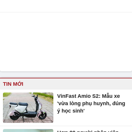
TIN MỚI
VinFast Amio S2: Mẫu xe
'vừa lòng phụ huynh, đúng
ý học sinh'