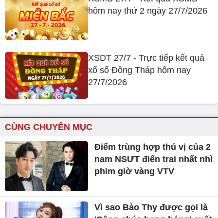
hôm nay thứ 2 ngày 27/7/2026
XSDT 27/7 - Trực tiếp kết quả
xổ số Đồng Tháp hôm nay
27/7/2026
CÙNG CHUYÊN MỤC
Điểm trùng hợp thú vị của 2
nam NSƯT điển trai nhất nhì
phim giờ vàng VTV
Vì sao Bảo Thy được gọi là