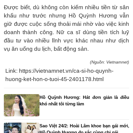
Được biết, dù không còn kiếm nhiều tiền từ sân
khấu như trước nhưng Hồ Quỳnh Hương vẫn
giữ được cuộc sống thoải mái nhờ vào việc kinh
doanh thành công. Nữ ca sĩ dùng tiền tích luỹ
đầu tư vào nhiều lĩnh vực khác nhau như dịch
vụ ăn uống du lịch, bất động sản.
(Nguồn: Vietnamnet)
Link: https://vietnamnet.vn/ca-si-ho-quynh-
huong-ket-hon-o-tuoi-45-2401178.html
Hồ Quỳnh Hương: Hát đơn giản là điều
khó nhất tôi từng làm
Sao Việt 24/2: Hoài Lâm khoe bạn gái mới,
Hồ Quỳnh Hương đọ sắc cùng chị gái