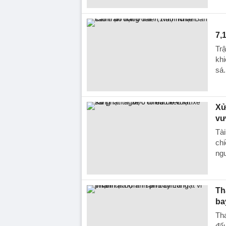
7,
Trậ
khi
sá.
Xử
vư
Tài
chi
ngu
Th
ba
Tha
đấu