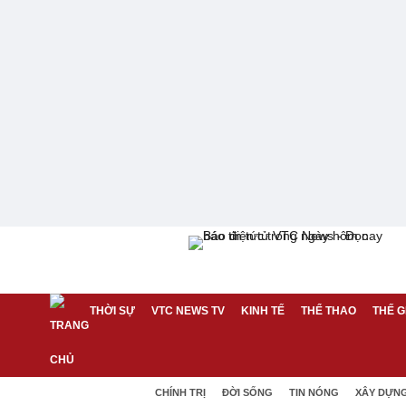
THỜI SỰ
VTC NEWS TV
KINH TẾ
THỂ THAO
THẾ G
CHÍNH TRỊ
ĐỜI SỐNG
TIN NÓNG
XÂY DỰN