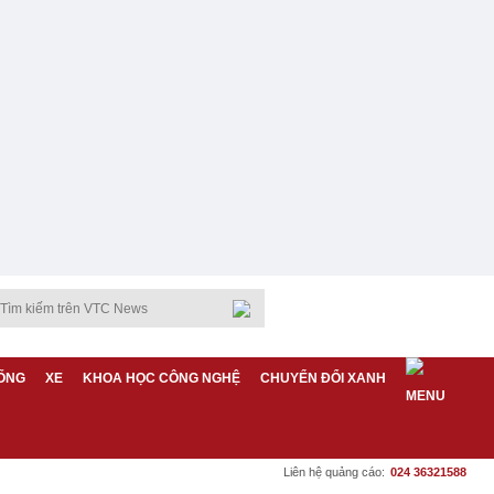
ỐNG
XE
KHOA HỌC CÔNG NGHỆ
CHUYỂN ĐỔI XANH
Liên hệ quảng cáo:
024 36321588