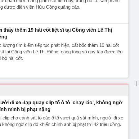
cơ quan chức năng giám sát tiêu hủy, trong đó có sản phẩm
ng được diễn viên Hữu Công quảng cáo.
m thấy thêm 19 hài cốt liệt sĩ tại Công viên Lê Thị
êng
 lượng tìm kiếm tiếp tục phát hiện, cất bốc thêm 19 hài cốt
t sĩ tại Công viên Lê Thị Riêng, nâng tổng số quy tập được lên
 bộ hài cốt.
ười đi xe đạp quay clip tố ô tô 'chạy láo', không ngờ
ính mình bị phạt nặng
 clip cho cảnh sát tố cáo ô tô vượt quá sát mình, người đi xe
 không ngờ clip đó khiến chính anh bị phạt tới 42 triệu đồng.