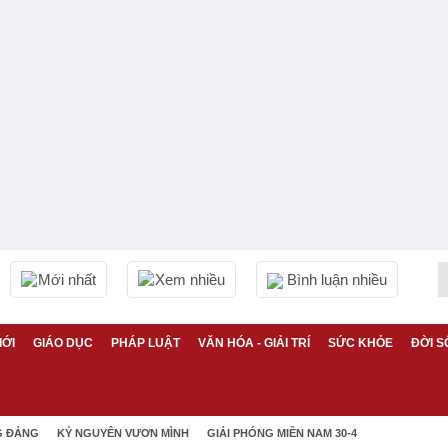
Mới nhất
Xem nhiều
Bình luận nhiều
IỚI
GIÁO DỤC
PHÁP LUẬT
VĂN HÓA - GIẢI TRÍ
SỨC KHỎE
ĐỜI S
G ĐẢNG
KỶ NGUYÊN VƯƠN MÌNH
GIẢI PHÓNG MIỀN NAM 30-4