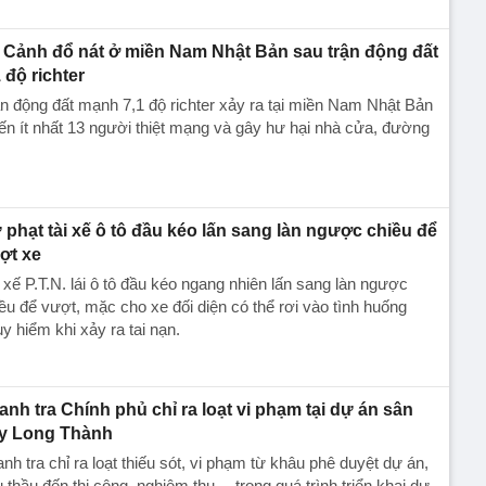
Cảnh đổ nát ở miền Nam Nhật Bản sau trận động đất
1 độ richter
n động đất mạnh 7,1 độ richter xảy ra tại miền Nam Nhật Bản
ến ít nhất 13 người thiệt mạng và gây hư hại nhà cửa, đường
 phạt tài xế ô tô đầu kéo lấn sang làn ngược chiều để
ợt xe
 xế P.T.N. lái ô tô đầu kéo ngang nhiên lấn sang làn ngược
ều để vượt, mặc cho xe đối diện có thể rơi vào tình huống
y hiểm khi xảy ra tai nạn.
anh tra Chính phủ chỉ ra loạt vi phạm tại dự án sân
y Long Thành
nh tra chỉ ra loạt thiếu sót, vi phạm từ khâu phê duyệt dự án,
 thầu đến thi công, nghiệm thu… trong quá trình triển khai dự