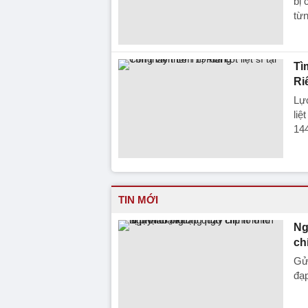
bị 
từ
Tì
Ri
Lực
liệ
144
TIN MỚI
Ng
ch
Gửi
đạp