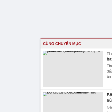
CÙNG CHUYÊN MỤC
Th
ba
Tha
đấu
án 
Bộ
hủ
Gần