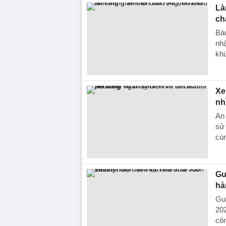
Là
ch
Báo
nh
khú
Xe
nh
An 
sử 
cùn
Gu
hà
Gu
202
côn