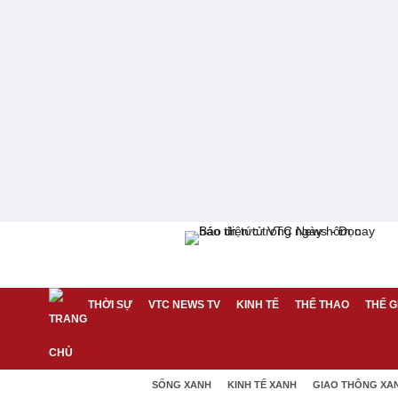
THỜI SỰ
VTC NEWS TV
KINH TẾ
THỂ THAO
THẾ G
SỐNG XANH
KINH TẾ XANH
GIAO THÔNG XA