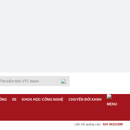
ỐNG
XE
KHOA HỌC CÔNG NGHỆ
CHUYỂN ĐỔI XANH
Liên hệ quảng cáo:
024 36321588