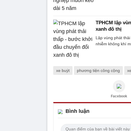
TPHCM lập vùng
xanh đô thị
Lập vùng phát thải
nhiễm không khí mà
xe buýt
phương tiện công cộng
xe
Facebook
Bình luận