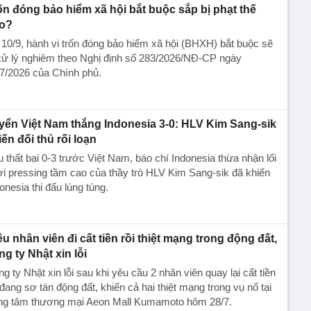
ốn đóng bảo hiểm xã hội bắt buộc sắp bị phạt thế
o?
10/9, hành vi trốn đóng bảo hiểm xã hội (BHXH) bắt buộc sẽ
xử lý nghiêm theo Nghị định số 283/2026/NĐ-CP ngày
7/2026 của Chính phủ.
yển Việt Nam thắng Indonesia 3-0: HLV Kim Sang-sik
iến đối thủ rối loạn
 thất bại 0-3 trước Việt Nam, báo chí Indonesia thừa nhận lối
i pressing tầm cao của thầy trò HLV Kim Sang-sik đã khiến
onesia thi đấu lúng túng.
ều nhân viên đi cất tiền rồi thiệt mạng trong động đất,
ng ty Nhật xin lỗi
g ty Nhật xin lỗi sau khi yêu cầu 2 nhân viên quay lại cất tiền
đang sơ tán động đất, khiến cả hai thiệt mạng trong vụ nổ tại
ung tâm thương mại Aeon Mall Kumamoto hôm 28/7.