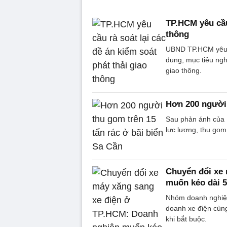
TP.HCM yêu cầu 
thông
UBND TP.HCM yêu cầ
dung, mục tiêu nghi
giao thông.
Hơn 200 người 
Sau phản ánh của 
lực lượng, thu gom
Chuyển đổi xe
muốn kéo dài 
Nhóm doanh nghiệp
doanh xe điện cùng
khi bắt buộc.