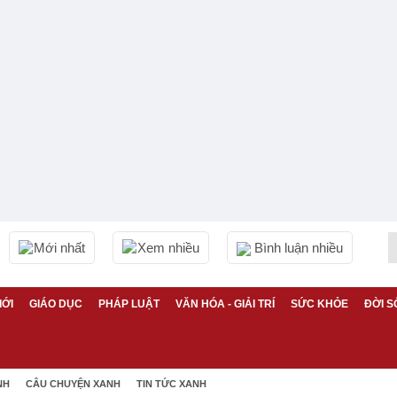
Mới nhất
Xem nhiều
Bình luận nhiều
IỚI
GIÁO DỤC
PHÁP LUẬT
VĂN HÓA - GIẢI TRÍ
SỨC KHỎE
ĐỜI S
NH
CÂU CHUYỆN XANH
TIN TỨC XANH