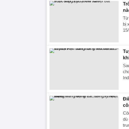
Tr
nà
Từ 
bị 
15/
Tu
kh
Sau
chơ
Ind
Đi
cô
Côn
dù 
tr