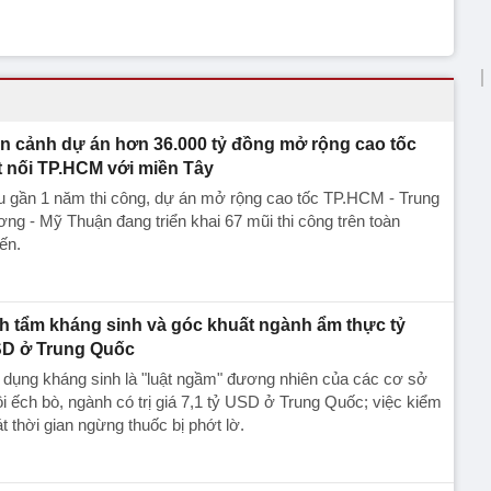
n cảnh dự án hơn 36.000 tỷ đồng mở rộng cao tốc
t nối TP.HCM với miền Tây
u gần 1 năm thi công, dự án mở rộng cao tốc TP.HCM - Trung
ng - Mỹ Thuận đang triển khai 67 mũi thi công trên toàn
ến.
h tẩm kháng sinh và góc khuất ngành ẩm thực tỷ
D ở Trung Quốc
dụng kháng sinh là "luật ngầm" đương nhiên của các cơ sở
i ếch bò, ngành có trị giá 7,1 tỷ USD ở Trung Quốc; việc kiểm
t thời gian ngừng thuốc bị phớt lờ.