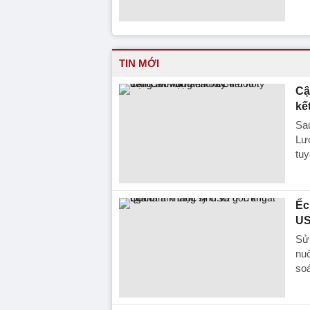
TIN MỚI
Cậ
kế
Sa
Lươ
tuy
Ếc
US
Sử 
nuô
soá