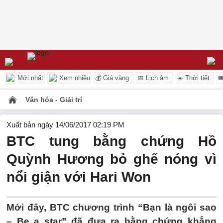
Mới nhất
Xem nhiều
💰 Giá vàng
📅 Lịch âm
☀️ Thời tiết

Văn hóa - Giải trí
Xuất bản ngày 14/06/2017 02:19 PM
BTC tung bằng chứng Hồ
Quỳnh Hương bỏ ghế nóng vì
nổi giận với Hari Won
Mới đây, BTC chương trình “Bạn là ngôi sao
– Be a star” đã đưa ra bằng chứng khẳng