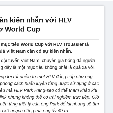
ần kiên nhẫn với HLV
mơ World Cup
 mục tiêu World Cup với HLV Troussier là
đá Việt Nam cần có sự kiên nhẫn.
đội tuyển Việt Nam, chuyên gia bóng đá người
g đây là một mục tiêu không phải là quá xa vời.
ng lợi rất nhiều từ một HLV đẳng cấp như ông
về phong cách huấn luyện từng được sử dụng ở các
iều mà HLV Park Hang-seo có thể tham khảo khi
ink nhưng không thể có trải nghiệm trực tiếp. Giờ
 nền tảng triết lý của ông Park để lại nhưng sẽ tìm
eo kế hoạch riêng mà ông ấy đề ra.