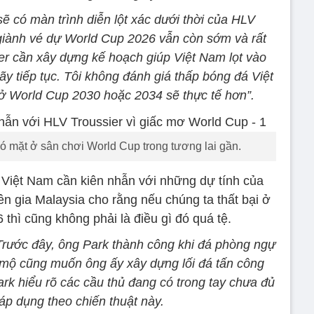
sẽ có màn trình diễn lột xác dưới thời của HLV
 giành vé dự World Cup 2026 vẫn còn sớm và rất
er cần xây dựng kế hoạch giúp Việt Nam lọt vào
hãy tiếp tục. Tôi không đánh giá thấp bóng đá Việt
 World Cup 2030 hoặc 2034 sẽ thực tế hơn”.
ó mặt ở sân chơi World Cup trong tương lai gần.
á Việt Nam cần kiên nhẫn với những dự tính của
ên gia Malaysia cho rằng nếu chúng ta thất bại ở
thì cũng không phải là điều gì đó quá tệ.
 Trước đây, ông Park thành công khi đá phòng ngự
mộ cũng muốn ông ấy xây dựng lối đá tấn công
rk hiểu rõ các cầu thủ đang có trong tay chưa đủ
áp dụng theo chiến thuật này.