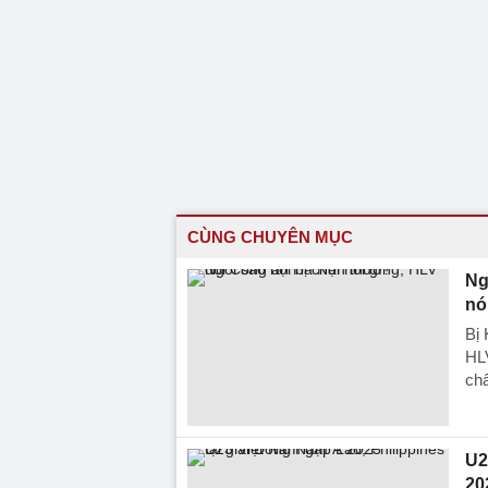
CÙNG CHUYÊN MỤC
Ng
nó
Bị
HLV
ch
U2
20