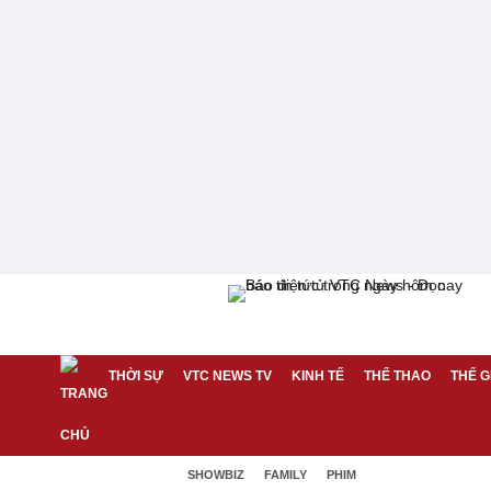
THỜI SỰ
VTC NEWS TV
KINH TẾ
THỂ THAO
THẾ G
SHOWBIZ
FAMILY
PHIM