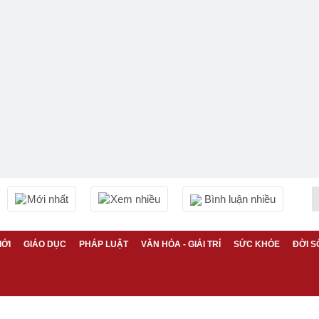
Mới nhất
Xem nhiều
Bình luận nhiều
IỚI
GIÁO DỤC
PHÁP LUẬT
VĂN HÓA - GIẢI TRÍ
SỨC KHỎE
ĐỜI S