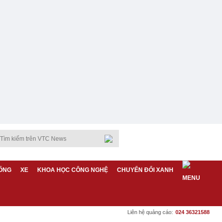
ỐNG
XE
KHOA HỌC CÔNG NGHỆ
CHUYỂN ĐỔI XANH
Liên hệ quảng cáo:
024 36321588