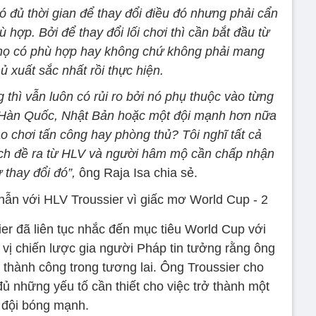
ó đủ thời gian để thay đổi điều đó nhưng phải cẩn
ù hợp. Bởi để thay đổi lối chơi thì cần bắt đầu từ
 họ có phù hợp hay không chứ không phải mang
 xuất sắc nhất rồi thực hiện.
thì vẫn luôn có rủi ro bởi nó phụ thuộc vào từng
p Hàn Quốc, Nhật Bản hoặc một đội mạnh hơn nữa
đạo chơi tấn công hay phòng thủ? Tôi nghĩ tất cả
ạch đề ra từ HLV và người hâm mộ cần chấp nhận
 thay đổi đó”,
ông Raja Isa chia sẻ.
er đã liên tục nhắc đến mục tiêu World Cup với
 vị chiến lược gia người Pháp tin tưởng rằng ông
thành công trong tương lai. Ông Troussier cho
ủ những yếu tố cần thiết cho việc trở thành một
đội bóng mạnh.