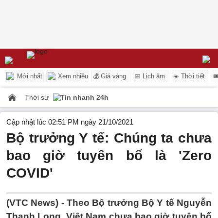
Mới nhất
Xem nhiều
💰 Giá vàng
📅 Lịch âm
☀️ Thời tiết

Thời sự
Tin nhanh 24h
Cập nhật lúc 02:51 PM ngày 21/10/2021
Bộ trưởng Y tế: Chúng ta chưa
bao giờ tuyên bố là 'Zero
COVID'
(VTC News) -
Theo Bộ trưởng Bộ Y tế Nguyễn
Thanh Long, Việt Nam chưa bao giờ tuyên bố