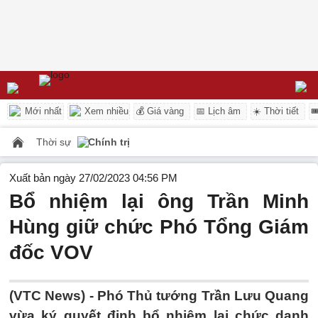
Mới nhất
Xem nhiều
💰 Giá vàng
📅 Lịch âm
☀️ Thời tiết

Thời sự
Chính trị
Xuất bản ngày 27/02/2023 04:56 PM
Bổ nhiệm lại ông Trần Minh
Hùng giữ chức Phó Tổng Giám
đốc VOV
(VTC News) -
Phó Thủ tướng Trần Lưu Quang
vừa ký quyết định bổ nhiệm lại chức danh