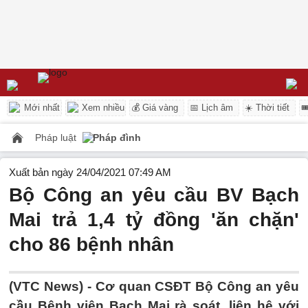
Mới nhất
Xem nhiều
💰 Giá vàng
📅 Lịch âm
☀️ Thời tiết

Pháp luật
Pháp đình
Xuất bản ngày 24/04/2021 07:49 AM
Bộ Công an yêu cầu BV Bạch
Mai trả 1,4 tỷ đồng 'ăn chặn'
cho 86 bệnh nhân
(VTC News) -
Cơ quan CSĐT Bộ Công an yêu
cầu Bệnh viện Bạch Mai rà soát, liên hệ với