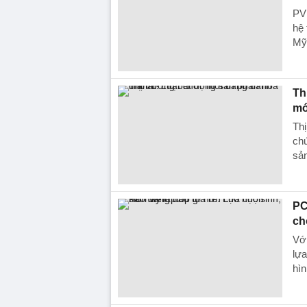
PV
hệ 
Mỹ
Th
mớ
Th
chứ
sả
PC
ch
Với
lựa
hìn