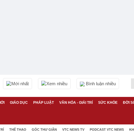
Mới nhất
Xem nhiều
Bình luận nhiều
IỚI
GIÁO DỤC
PHÁP LUẬT
VĂN HÓA - GIẢI TRÍ
SỨC KHỎE
ĐỜI S
TRÍ
THỂ THAO
GÓC THƯ GIÃN
VTC NEWS TV
PODCAST VTC NEWS
KH