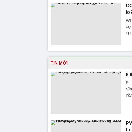
CO
lo
WHO
cộ
ng
TIN MỚI
6 
6 t
Vin
nă
PV
bó