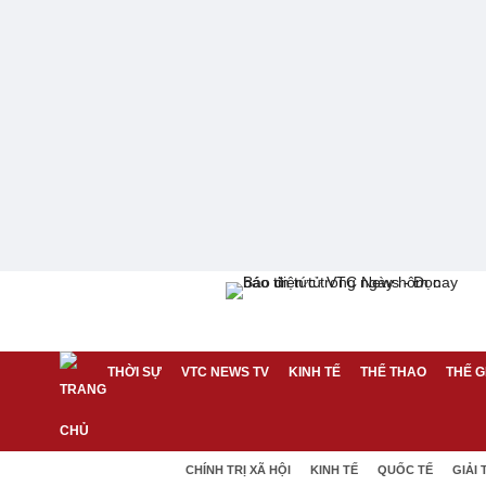
THỜI SỰ
VTC NEWS TV
KINH TẾ
THỂ THAO
THẾ G
CHÍNH TRỊ XÃ HỘI
KINH TẾ
QUỐC TẾ
GIẢI 