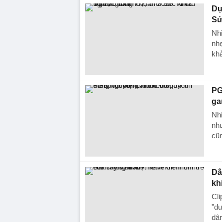
Dự
Sứ
Nhi
nh
khả
PG
ga
Nhi
nh
cũn
Dâ
kh
Cli
"du
dân