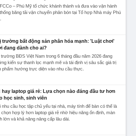
FCCo – Phú Mỹ tổ chức khánh thành và đưa vào vận hành
thống băng tải vận chuyển phân bón tại Tổ hợp Nhà máy Phú
.
ị trường bất động sản phân hóa mạnh: 'Luật chơi'
i đang dành cho ai?
ị trường BĐS Việt Nam trong 6 tháng đầu năm 2026 đang
ng kiến sự thanh lọc mạnh mẽ và tái định vị sâu sắc giá trị
n phẩm hướng trực diện vào nhu cầu thực.
 hay laptop giá rẻ: Lựa chọn nào đáng đầu tư hơn
o học sinh, sinh viên
 nhu cầu học tập chủ yếu tại nhà, máy tính để bàn có thể là
 chọn hợp lý hơn laptop giá rẻ nhờ hiệu năng ổn định, màn
h lớn và khả năng nâng cấp lâu dài.