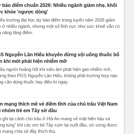
 báo điểm chuẩn 2026: Nhiều ngành giảm nhẹ, khối
c khỏe 'ngược dòng'
ều trường đại học dự báo điểm trúng tuyển năm 2026 giảm
ẹ ở nhiều ngành, nhưng một số lĩnh vực như sức khoẻ vẫn có
 năng tăng điểm.
S Nguyễn Lân Hiếu khuyên đừng vội uống thuốc bổ
n khi mới phát hiện nhiễm mỡ
ều người hoảng hốt khi siêu âm phát hiện gan nhiễm mỡ,
ưng theo PGS Nguyễn Lân Hiếu, không phải trường hợp nào
g cần dùng thuốc hay điều trị ngay.
n mạng thích mê vẻ điềm tĩnh của chú trâu Việt Nam
i nhóm trẻ em Tây sờ đầu
p ghi lại cảnh chú trâu ở Hội An mang vẻ mặt hiền hậu và
ng túng" khi các em bé Tây xúm lại vuốt đầu, sờ sừng được
 mạng chia sẻ đầy thích thú.