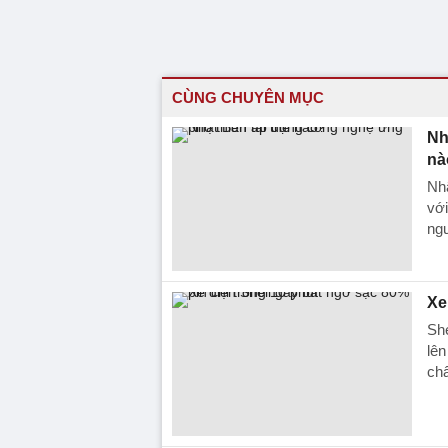
CÙNG CHUYÊN MỤC
Nh
nà
Nhậ
với
ng
Xe
She
lên
chấ