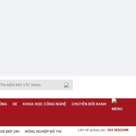
ỐNG
XE
KHOA HỌC CÔNG NGHỆ
CHUYỂN ĐỔI XANH
Liên hệ quảng cáo:
024 36321588
OẺ ĐẸP 24H
NÔNG NGHIỆP ĐÔ THỊ