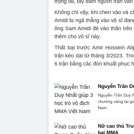
trọng tài, tay đấm người Iran vẫn
Không chỉ vậy, khi chen vào và c
Amidi bị ngã thẳng vào võ sĩ đa
ông Sam Amidi đè vào thân trên 
thêm cho võ sĩ này.
Thất bại trước Amir Hossein Ali
trận kéo dài từ tháng 3/2023. Tro
6 trận bằng các đòn khuất phục 
Nguyễn Trần Du
Nguyễn Trần Duy Nh
chương vàng tại gi
Nam.
Nữ cao thủ Tru
bại MMA