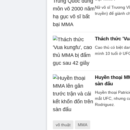
Nữ võ sĩ Trương Vĩ
truyền) để giành c
Thách thức 'Vu
Cao thủ có biệt da
mình 10 tuổi ở UFC
Huyền thoại MM
sàn đấu
Huyền thoại Patrici
mắt UFC, nhưng cuố
Rodriguez.
võ thuật
MMA