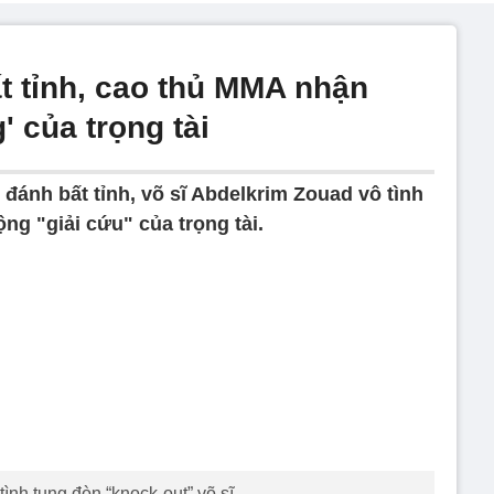
ất tỉnh, cao thủ MMA nhận
' của trọng tài
ủ đánh bất tỉnh, võ sĩ Abdelkrim Zouad vô tình
g "giải cứu" của trọng tài.
 tình tung đòn “knock-out” võ sĩ.