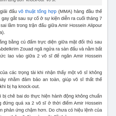
 giải đấu
võ thuật tổng hợp
(MMA) hàng đầu thế
ch gay gắt sau sự cố ở sự kiện diễn ra cuối tháng 7
 sai lầm trong trận đấu giữa Amir Hossein Alipour
a).
ắng bằng cú đấm trực diện giữa mặt đối thủ sau
 Abdelkrim Zouad ngã ngửa ra sàn đấu và nằm bất
tức lao vào giữa 2 võ sĩ để ngăn Amir Hossein
ủa các trọng tài khi nhận thấy một võ sĩ không
này nhằm đảm bảo an toàn, giúp võ sĩ thất thế
hi bị hạ knock-out.
ại bị chê bai do thực hiện hành động không chuẩn
g đứng quá xa 2 võ sĩ ở thời điểm Amir Hossein
đến phản ứng chậm hơn. Do chưa có hiệu lệnh của