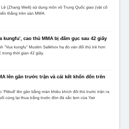
 Lệ (Zhang Weili) sử dụng môn võ Trung Quốc giao (vật cổ
hiến thắng trên sàn MMA.
a kungfu', cao thủ MMA bị đấm gục sau 42 giây
nh "Vua kungfu" Muslim Salikhov hạ đo ván đối thủ trẻ hơn
 trong thời gian 42 giây.
A lên gân trước trận và cái kết khốn đốn trên
o 'Pitbull' lên gân bằng màn khiêu khích đối thủ trước trận ra
i cùng lại thua trắng trước đòn đá sắc lẹm của Yair