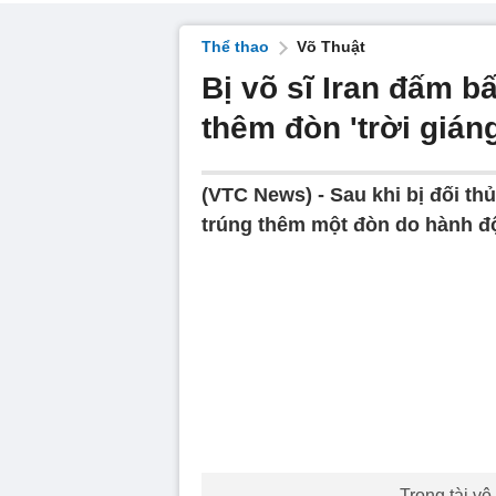
Thể thao
Võ Thuật
Bị võ sĩ Iran đấm b
thêm đòn 'trời giáng
(VTC News) -
Sau khi bị đối th
trúng thêm một đòn do hành độn
Trọng tài vô