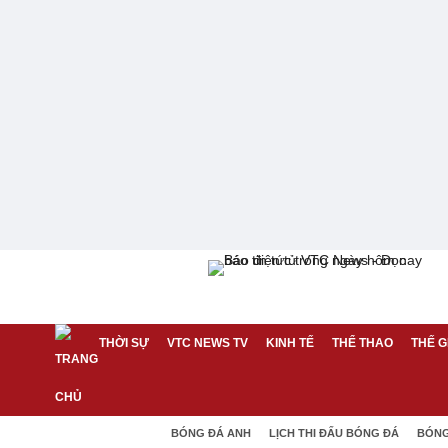
THỜI SỰ
VTC NEWS TV
KINH TẾ
THỂ THAO
THẾ G
BÓNG ĐÁ ANH
LỊCH THI ĐẤU BÓNG ĐÁ
BÓNG