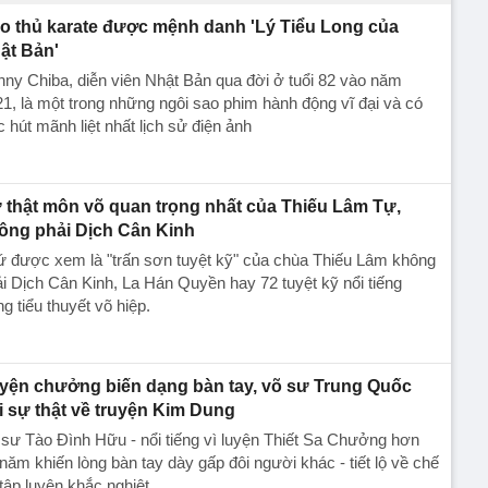
o thủ karate được mệnh danh 'Lý Tiểu Long của
ật Bản'
ny Chiba, diễn viên Nhật Bản qua đời ở tuổi 82 vào năm
1, là một trong những ngôi sao phim hành động vĩ đại và có
 hút mãnh liệt nhất lịch sử điện ảnh
 thật môn võ quan trọng nhất của Thiếu Lâm Tự,
ông phải Dịch Cân Kinh
ứ được xem là "trấn sơn tuyệt kỹ" của chùa Thiếu Lâm không
i Dịch Cân Kinh, La Hán Quyền hay 72 tuyệt kỹ nổi tiếng
ng tiểu thuyết võ hiệp.
yện chưởng biến dạng bàn tay, võ sư Trung Quốc
i sự thật về truyện Kim Dung
sư Tào Đình Hữu - nổi tiếng vì luyện Thiết Sa Chưởng hơn
năm khiến lòng bàn tay dày gấp đôi người khác - tiết lộ về chế
tập luyện khắc nghiệt.