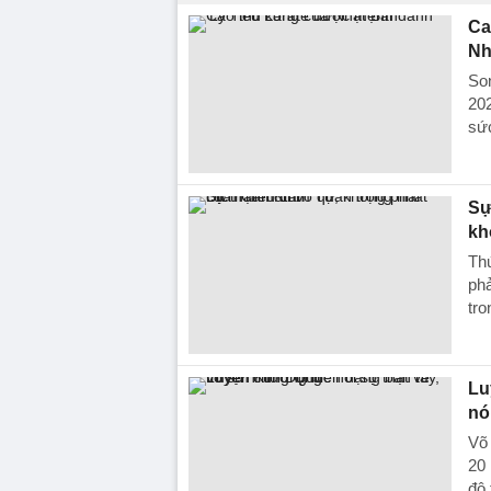
Ca
Nh
Son
202
sức
Sự
kh
Th
phả
tro
Lu
nó
Võ 
20 
độ 