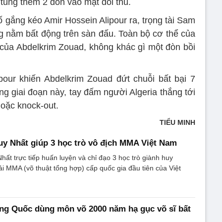
 tung thêm 2 đòn vào mặt đối thủ.
ố gắng kéo Amir Hossein Alipour ra, trọng tài Sam
ng nằm bất động trên sàn đấu. Toàn bộ cơ thể của
của Abdelkrim Zouad, không khác gì một đòn bồi
pour khiến Abdelkrim Zouad đứt chuỗi bất bại 7
ng giai đoạn này, tay đấm người Algeria thắng tới
hoặc knock-out.
TIỂU MINH
y Nhất giúp 3 học trò vô địch MMA Việt Nam
ất trực tiếp huấn luyện và chỉ đạo 3 học trò giành huy
ải MMA (võ thuật tổng hợp) cấp quốc gia đầu tiên của Việt
ng Quốc dùng môn võ 2000 năm hạ gục võ sĩ bất