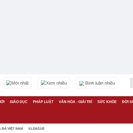
Mới nhất
Xem nhiều
Bình luận nhiều
IỚI
GIÁO DỤC
PHÁP LUẬT
VĂN HÓA - GIẢI TRÍ
SỨC KHỎE
ĐỜI S
 ĐÁ VIỆT NAM
V.LEAGUE