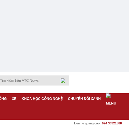
ỐNG
XE
KHOA HỌC CÔNG NGHỆ
CHUYỂN ĐỔI XANH
Liên hệ quảng cáo:
024 36321588