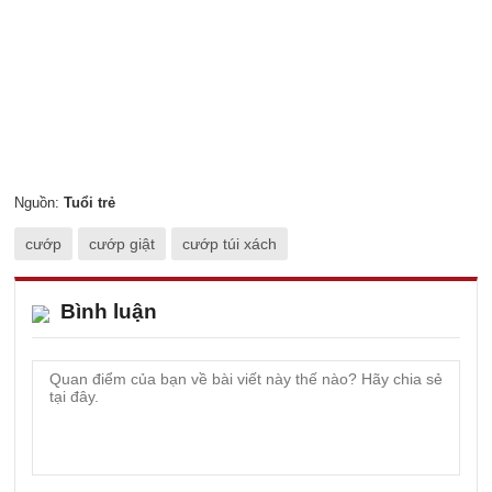
Nguồn:
Tuổi trẻ
cướp
cướp giật
cướp túi xách
Bình luận