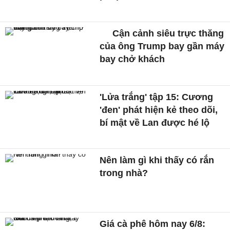
Cận cảnh siêu trực thăng
của ông Trump bay gần máy
bay chở khách
'Lửa trắng' tập 15: Cương
'đen' phát hiện kẻ theo dõi,
bí mật về Lan được hé lộ
Nên làm gì khi thấy có rắn
trong nhà?
Giá cà phê hôm nay 6/8: