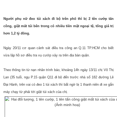
Người phụ nữ đeo túi xách đi bộ trên phố thì bị 2 tên cướp tấn
công, giật mất túi bên trong có nhiều tiền mặt ngoại tệ, tổng giá trị
hơn 1,2 tỷ đồng.
Ngày 20/11 cơ quan cảnh sát điều tra công an Q.11 TP.HCM cho biết
vừa lập hồ sơ điều tra vụ cướp xảy ra trên địa bàn quận.
Theo thông tin từ nạn nhân trình báo, khoảng 14h ngày 13/11 chị Võ Thị
Lan (35 tuổi, ngụ P.15 quận Q11 đi bộ đến trước nhà số 182 đường Lê
Đại Hành, trên vai có đeo 1 túi xách thì bất ngờ bị 1 thanh niên đi xe gắn
máy chạy từ phải tới giật túi xách của chị.