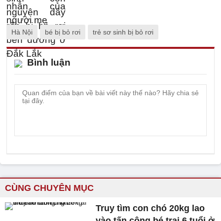
Hà Nội
bé bị bỏ rơi
trẻ sơ sinh bị bỏ rơi
Bình luận
CÙNG CHUYÊN MỤC
Truy tìm con chó 20kg lao
vào tấn công bé trai 6 tuổi ở