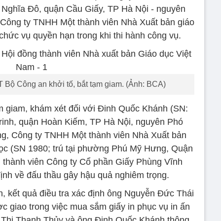
 Nghĩa Đô, quận Cầu Giấy, TP Hà Nội - nguyên
Công ty TNHH Một thành viên Nhà Xuất bản giáo
 chức vụ quyền hạn trong khi thi hành công vụ.
Bộ Công an khởi tố, bắt tạm giam. (Ảnh: BCA)
tạm giam, khám xét đối với Đinh Quốc Khánh (SN:
rinh, quận Hoàn Kiếm, TP Hà Nội, nguyên Phó
g, Công ty TNHH Một thành viên Nhà Xuất bản
ọc (SN 1980; trú tại phường Phú Mỹ Hưng, Quận
 thành viên Công ty Cổ phần Giấy Phùng Vĩnh
định về đấu thầu gây hậu quả nghiêm trọng.
kết quả điều tra xác định ông Nguyễn Đức Thái
c giao trong việc mua sắm giấy in phục vụ in ấn
 Thị Thanh Thủy và ông Đinh Quốc Khánh thông