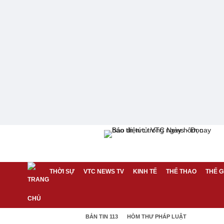
THỜI SỰ
VTC NEWS TV
KINH TẾ
THỂ THAO
THẾ G
BẢN TIN 113
HÒM THƯ PHÁP LUẬT