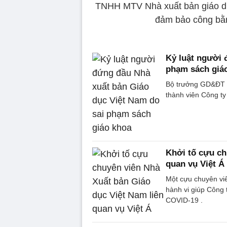
TNHH MTV Nhà xuất bản giáo dụ
đảm bảo công bằn
Kỷ luật người 
phạm sách giá
Bộ trưởng GD&ĐT k
thành viên Công t
Khởi tố cựu ch
quan vụ Việt Á
Một cựu chuyên viê
hành vi giúp Công t
COVID-19 .