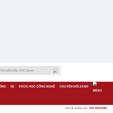
ỐNG
XE
KHOA HỌC CÔNG NGHỆ
CHUYỂN ĐỔI XANH
Liên hệ quảng cáo:
024 36321588