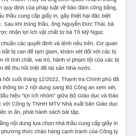
 quy định của pháp luật về bảo đảm công bằng,
 thầu cung cấp giấy in, gây thiệt hại đặc biệt
. Sau khi trúng thầu, ông Nguyễn Đức Thái, bà
c nhận lợi ích vật chất từ bà Tô Mỹ Ngọc.
huẩn các quyết định và lệnh nêu trên. Cơ quan
bắt bị can để tạm giam, khám xét đối với các bị
 rõ tính chất, vai trò, hành vi phạm tội của các bị
n để thu hồi triệt để tài sản Nhà nước.
ra hồi cuối tháng 12/2022, Thanh tra Chính phủ đã
 thông tin 2 nội dung sang Bộ Công an xem xét,
 dấu hiệu “lợi ích nhóm” giữa Bộ Giáo dục và Đào
ớc với Công ty TNHH MTV Nhà xuất bản Giáo dục
iệc in ấn, phát hành sách bài tập.
rằng nội dung lựa chọn nhà thầu cung cấp giấy in
o phương thức chào hàng cạnh tranh của Công ty