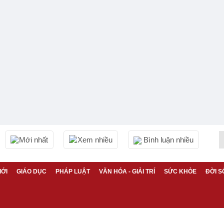
Mới nhất
Xem nhiều
Bình luận nhiều
IỚI
GIÁO DỤC
PHÁP LUẬT
VĂN HÓA - GIẢI TRÍ
SỨC KHỎE
ĐỜI S