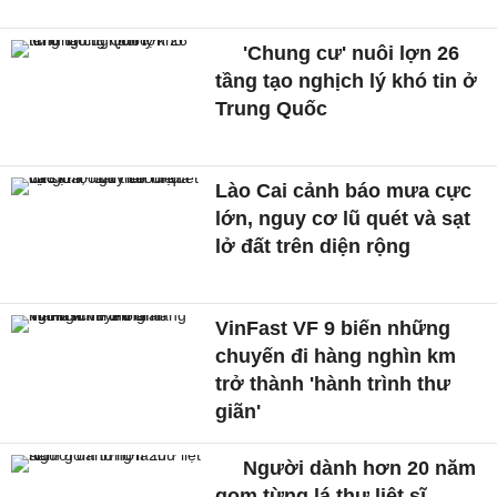
'Chung cư' nuôi lợn 26
tầng tạo nghịch lý khó tin ở
Trung Quốc
Lào Cai cảnh báo mưa cực
lớn, nguy cơ lũ quét và sạt
lở đất trên diện rộng
VinFast VF 9 biến những
chuyến đi hàng nghìn km
trở thành 'hành trình thư
giãn'
Người dành hơn 20 năm
gom từng lá thư liệt sĩ