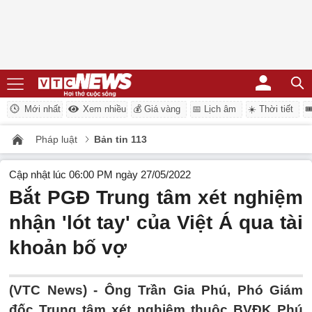
Mới nhất
Xem nhiều
💰 Giá vàng
📅 Lịch âm
☀️ Thời tiết

Pháp luật
Bản tin 113
Cập nhật lúc 06:00 PM ngày 27/05/2022
Bắt PGĐ Trung tâm xét nghiệm
nhận 'lót tay' của Việt Á qua tài
khoản bố vợ
(VTC News) -
Ông Trần Gia Phú, Phó Giám
đốc Trung tâm xét nghiệm thuộc BVĐK Phú