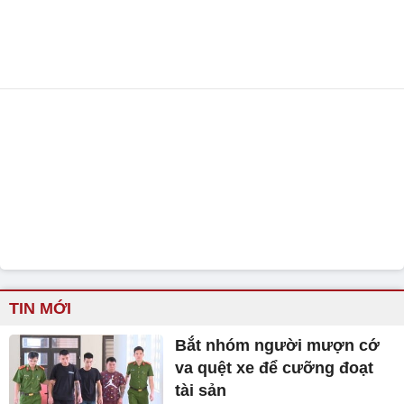
TIN MỚI
Bắt nhóm người mượn cớ
va quệt xe để cưỡng đoạt
tài sản