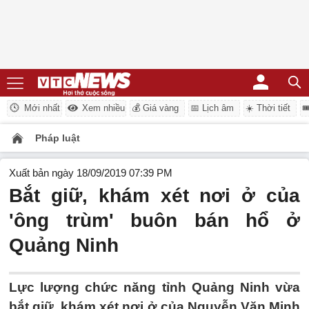
Mới nhất
Xem nhiều
💰 Giá vàng
📅 Lịch âm
☀️ Thời tiết

Pháp luật
Xuất bản ngày 18/09/2019 07:39 PM
Bắt giữ, khám xét nơi ở của
'ông trùm' buôn bán hổ ở
Quảng Ninh
Lực lượng chức năng tỉnh Quảng Ninh vừa
bắt giữ, khám xét nơi ở của Nguyễn Văn Minh