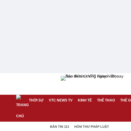
THỜI SỰ
VTC NEWS TV
KINH TẾ
THỂ THAO
THẾ G
BẢN TIN 113
HÒM THƯ PHÁP LUẬT