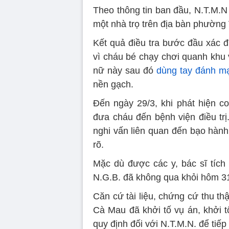
Theo thông tin ban đầu, N.T.M.N
một nhà trọ trên địa bàn phường 
Kết quả điều tra bước đầu xác đị
vì cháu bé chạy chơi quanh khu
nữ này sau đó
dùng tay đánh m
nền gạch.
Đến ngày 29/3, khi phát hiện c
đưa cháu đến bệnh viện điều trị
nghi vấn liên quan đến bạo hành
rõ.
Mặc dù được các y, bác sĩ tíc
N.G.B. đã không qua khỏi hôm 31
Căn cứ tài liệu, chứng cứ thu t
Cà Mau đã khởi tố vụ án, khởi t
quy định đối với N.T.M.N. để tiếp 