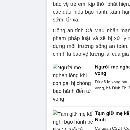
bảo vệ trẻ em; kịp thời phát hiệ
các dấu hiệu bạo hành, xâm hại 
sớm, từ xa.
Công an tỉnh Cà Mau nhấn mạnh
phạm pháp luật và sẽ bị xử lý
dựng môi trường sống an toàn,
chính là bảo vệ tương lai của gia
Người mẹ nghẹn
vong
Dù đã lo xong hậu 
vong, bà Đinh Thị 
Tạm giữ mẹ kế 
Ninh
Cơ quan CSĐT Công