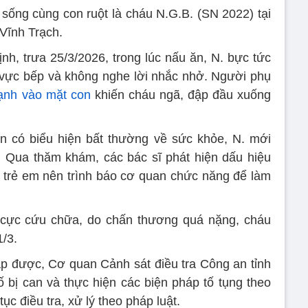
 sống cùng con ruột là cháu N.G.B. (SN 2022) tại
Vĩnh Trạch.
nh, trưa 25/3/2026, trong lúc nấu ăn, N. bực tức
 vực bếp và không nghe lời nhắc nhở. Người phụ
ạnh vào mặt con
khiến cháu ngã, đập đầu xuống
on có biểu hiện bất thường về sức khỏe, N. mới
. Qua thăm khám, các bác sĩ phát hiện dấu hiệu
 trẻ em nên trình báo cơ quan chức năng để làm
h cực cứu chữa, do chấn thương quá nặng, cháu
/3.
hập được, Cơ quan Cảnh sát điều tra Công an tỉnh
ố bị can và thực hiện các biện pháp tố tụng theo
tục điều tra, xử lý theo pháp luật.