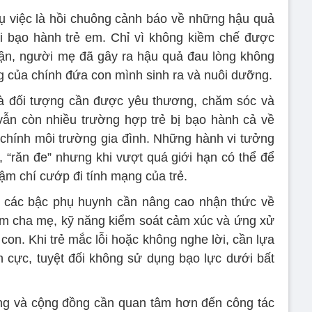
ụ việc là hồi chuông cảnh báo về những hậu quả
vi bạo hành trẻ em. Chỉ vì không kiềm chế được
iận, người mẹ đã gây ra hậu quả đau lòng không
g của chính đứa con mình sinh ra và nuôi dưỡng.
là đối tượng cần được yêu thương, chăm sóc và
 vẫn còn nhiều trường hợp trẻ bị bạo hành cả về
g chính môi trường gia đình. Những hành vi tưởng
, “răn đe” nhưng khi vượt quá giới hạn có thể để
ậm chí cướp đi tính mạng của trẻ.
các bậc phụ huynh cần nâng cao nhận thức về
làm cha mẹ, kỹ năng kiểm soát cảm xúc và ứng xử
con. Khi trẻ mắc lỗi hoặc không nghe lời, cần lựa
h cực, tuyệt đối không sử dụng bạo lực dưới bất
ờng và cộng đồng cần quan tâm hơn đến công tác