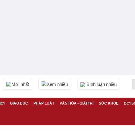
Mới nhất
Xem nhiều
Bình luận nhiều
IỚI
GIÁO DỤC
PHÁP LUẬT
VĂN HÓA - GIẢI TRÍ
SỨC KHỎE
ĐỜI S