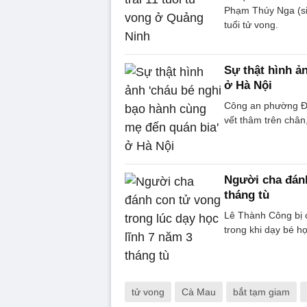
Phạm Thúy Nga (sin
tuổi tử vong.
Sự thật hình ả
ở Hà Nội
Công an phường Đốn
vết thâm trên chân
Người cha đánh
tháng tù
Lê Thành Công bị c
trong khi dạy bé h
tử vong
Cà Mau
bắt tạm giam