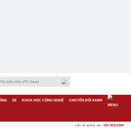
ỐNG
XE
KHOA HỌC CÔNG NGHỆ
CHUYỂN ĐỔI XANH
Liên hệ quảng cáo:
024 36321588