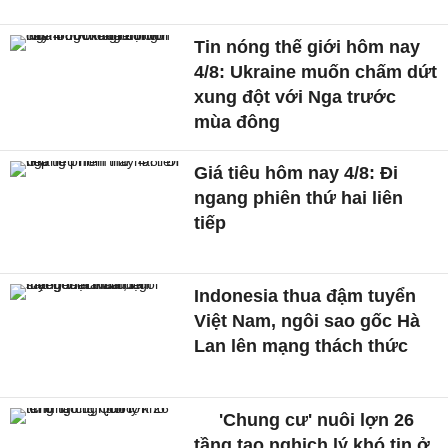
Tin nóng thế giới hôm nay
4/8: Ukraine muốn chấm dứt
xung đột với Nga trước
mùa đông
Giá tiêu hôm nay 4/8: Đi
ngang phiên thứ hai liên
tiếp
Indonesia thua đậm tuyển
Việt Nam, ngôi sao gốc Hà
Lan lên mạng thách thức
'Chung cư' nuôi lợn 26
tầng tạo nghịch lý khó tin ở