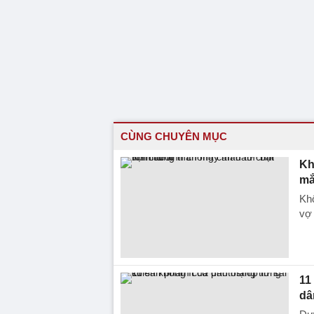
CÙNG CHUYÊN MỤC
Kh
mắ
Khô
vợ 
11
dâ