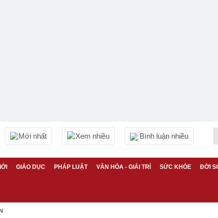
Mới nhất
Xem nhiều
Bình luận nhiều
IỚI
GIÁO DỤC
PHÁP LUẬT
VĂN HÓA - GIẢI TRÍ
SỨC KHỎE
ĐỜI S
N