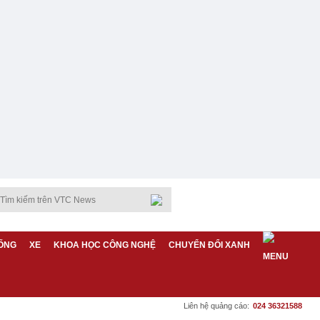
ỐNG
XE
KHOA HỌC CÔNG NGHỆ
CHUYỂN ĐỔI XANH
Liên hệ quảng cáo:
024 36321588