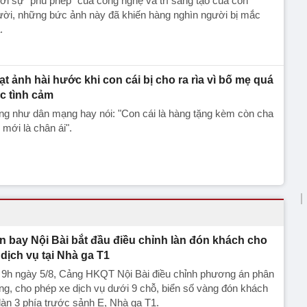
i sự "phù phép" của công nghệ và trí sáng tạo của con
ười, những bức ảnh này đã khiến hàng nghìn người bị mắc
.
ạt ảnh hài hước khi con cái bị cho ra rìa vì bố mẹ quá
c tình cảm
g như dân mạng hay nói: "Con cái là hàng tặng kèm còn cha
mới là chân ái".
n bay Nội Bài bắt đầu điều chỉnh làn đón khách cho
 dịch vụ tại Nhà ga T1
 9h ngày 5/8, Cảng HKQT Nội Bài điều chỉnh phương án phân
ng, cho phép xe dịch vụ dưới 9 chỗ, biển số vàng đón khách
 làn 3 phía trước sảnh E, Nhà ga T1.