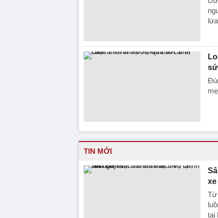
Dướ
ng
lừa
Lo
sứ
Đún
mẹ 
TIN MỚI
Sâ
xe
Từ
luồ
tại