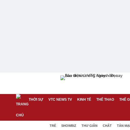
THỜI SỰ
VTC NEWS TV
KINH TẾ
THỂ THAO
THẾ G
TRẺ
SHOWBIZ
THƯ GIÃN
CHẤT
TẢN MẠ