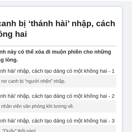
anh bị ‘thánh hài’ nhập, cách
ông hai
ính này có thể xóa đi muộn phiền cho những
g lòng.
 nơ canh bị “người nhện” nhập.
 nhân viên văn phòng khi lương về.
“Quẩy” thôi nào!