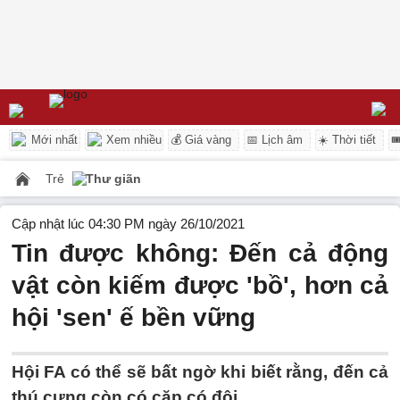
Mới nhất
Xem nhiều
💰 Giá vàng
📅 Lịch âm
☀️ Thời tiết

Trẻ
Thư giãn
Cập nhật lúc 04:30 PM ngày 26/10/2021
Tin được không: Đến cả động
vật còn kiếm được 'bồ', hơn cả
hội 'sen' ế bền vững
Hội FA có thể sẽ bất ngờ khi biết rằng, đến cả
thú cưng còn có cặp có đôi.