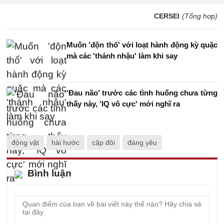
CERSEI
(Tổng hợp)
Muốn 'độn thổ' với loạt hành động kỳ quặc
mà các 'thánh nhậu' làm khi say
'Đau não' trước các tình huống chưa từng
thấy này, 'IQ vô cực' mới nghĩ ra
động vật
hài hước
cặp đôi
đáng yêu
Bình luận