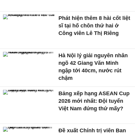
Phát hiện thêm 8 hài cốt liệt
sĩ tại hố chôn thứ hai ở
Công viên Lê Thị Riêng
Hà Nội lý giải nguyên nhân
ngõ 42 Giang Văn Minh
ngập tới 40cm, nước rút
chậm
Bảng xếp hạng ASEAN Cup
2026 mới nhất: Đội tuyển
Việt Nam đứng thứ mấy?
Đề xuất Chính trị viên Ban