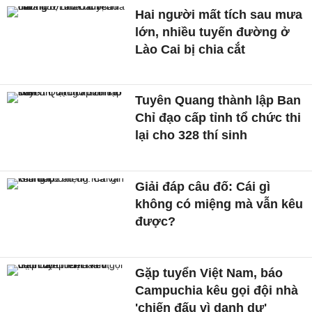
Hai người mất tích sau mưa
lớn, nhiều tuyến đường ở
Lào Cai bị chia cắt
Tuyên Quang thành lập Ban
Chỉ đạo cấp tỉnh tổ chức thi
lại cho 328 thí sinh
Giải đáp câu đố: Cái gì
không có miệng mà vẫn kêu
được?
Gặp tuyển Việt Nam, báo
Campuchia kêu gọi đội nhà
'chiến đấu vì danh dự'