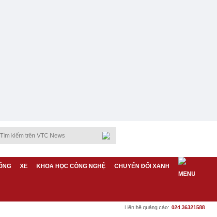
ỐNG
XE
KHOA HỌC CÔNG NGHỆ
CHUYỂN ĐỔI XANH
Liên hệ quảng cáo:
024 36321588