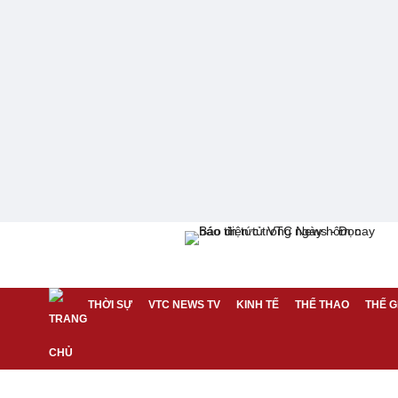
THỜI SỰ
VTC NEWS TV
KINH TẾ
THỂ THAO
THẾ G