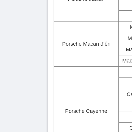
M
Porsche Macan điện
Ma
Mac
C
Porsche Cayenne