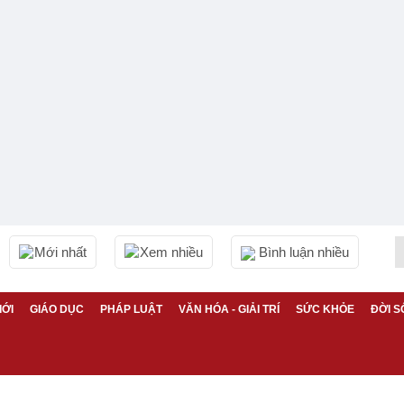
Mới nhất
Xem nhiều
Bình luận nhiều
IỚI
GIÁO DỤC
PHÁP LUẬT
VĂN HÓA - GIẢI TRÍ
SỨC KHỎE
ĐỜI S