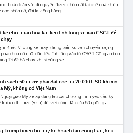
ợc hoàn toàn với di nguyện được chôn cất tại quê nhà khiến
 con phẫn nộ, đòi lại công bằng.
t kẻ chở pháo hoa lậu liều lĩnh tông xe vào CSGT để
 chạy
ạm Khắc V. dùng xe máy không biển số vận chuyển lượng
 pháo hoa nổ nhập lậu liều lĩnh tông vào tổ CSGT Công an tỉnh
ng Trị để bỏ chạy khi bị dừng xe.
nh sách 50 nước phải đặt cọc tới 20.000 USD khi xin
sa Mỹ, không có Việt Nam
Ngoại giao Mỹ sẽ áp dụng lâu dài chương trình yêu cầu ký
 khi xin thị thực (visa) đối với công dân của 50 quốc gia.
g Trump tuyên bố hủy kế hoạch tấn công Iran, kêu