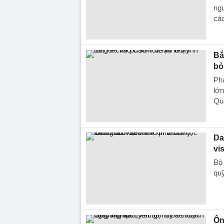
ngư
các
Bắ
bỏ
Ph
lớn
Quả
Da
vi
Bộ 
quỹ
Ôn