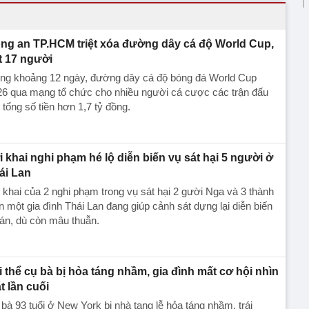
ng an TP.HCM triệt xóa đường dây cá độ World Cup,
t 17 người
ong khoảng 12 ngày, đường dây cá độ bóng đá World Cup
26 qua mạng tổ chức cho nhiều người cá cược các trận đấu
 tổng số tiền hơn 1,7 tỷ đồng.
i khai nghi phạm hé lộ diễn biến vụ sát hại 5 người ở
ái Lan
 khai của 2 nghi phạm trong vụ sát hại 2 gười Nga và 3 thành
n một gia đình Thái Lan đang giúp cảnh sát dựng lại diễn biến
án, dù còn mâu thuẫn.
i thể cụ bà bị hỏa táng nhầm, gia đình mất cơ hội nhìn
t lần cuối
bà 93 tuổi ở New York bị nhà tang lễ hỏa táng nhầm, trái