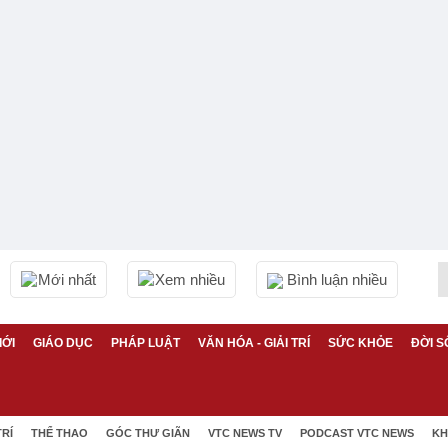
Mới nhất
Xem nhiều
Bình luận nhiều
IỚI
GIÁO DỤC
PHÁP LUẬT
VĂN HÓA - GIẢI TRÍ
SỨC KHỎE
ĐỜI S
TRÍ
THỂ THAO
GÓC THƯ GIÃN
VTC NEWS TV
PODCAST VTC NEWS
KH