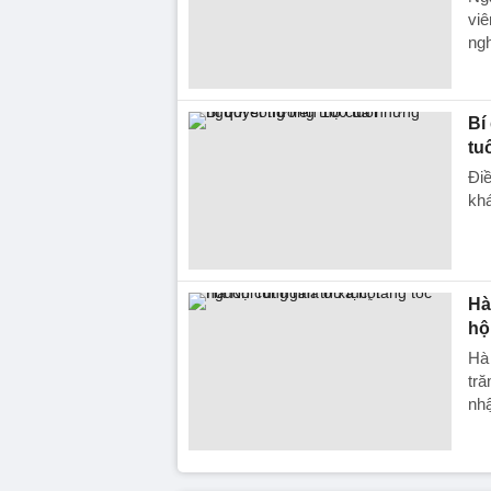
viê
ngh
Bí
tu
Điề
kh
Hà
hộ
Hà 
tră
nhậ