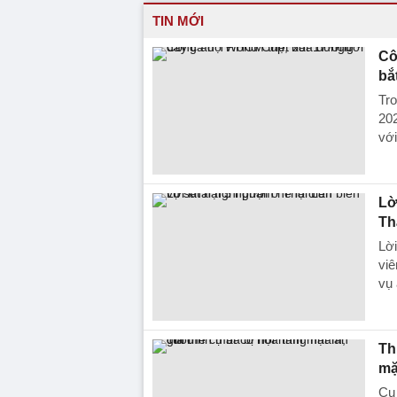
TIN MỚI
Cô
bắ
Tr
20
với
Lờ
Th
Lời
viê
vụ 
Th
mặ
Cụ 