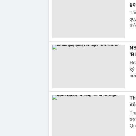
gọ
Tổ
qu
thỏ
NS
'B
Hó
kỷ 
nướ
Th
độ
Thư
tr
Qu