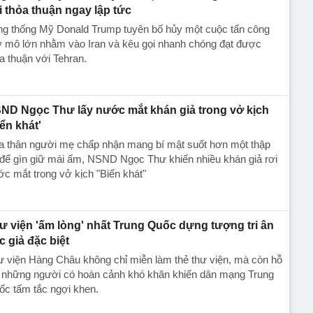
i thỏa thuận ngay lập tức
ng thống Mỹ Donald Trump tuyên bố hủy một cuộc tấn công
y mô lớn nhằm vào Iran và kêu gọi nhanh chóng đạt được
a thuận với Tehran.
ND Ngọc Thư lấy nước mắt khán giả trong vở kịch
iển khát'
a thân người mẹ chấp nhận mang bí mật suốt hơn một thập
để gìn giữ mái ấm, NSND Ngọc Thư khiến nhiều khán giả rơi
c mắt trong vở kịch "Biển khát"
ư viện 'ấm lòng' nhất Trung Quốc dựng tượng tri ân
c giả đặc biệt
 viện Hàng Châu không chỉ miễn làm thẻ thư viện, mà còn hỗ
ợ những người có hoàn cảnh khó khăn khiến dân mạng Trung
ốc tấm tắc ngợi khen.