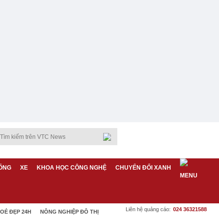
ỐNG
XE
KHOA HỌC CÔNG NGHỆ
CHUYỂN ĐỔI XANH
Liên hệ quảng cáo:
024 36321588
OẺ ĐẸP 24H
NÔNG NGHIỆP ĐÔ THỊ