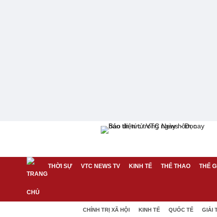
THỜI SỰ
VTC NEWS TV
KINH TẾ
THỂ THAO
THẾ G
CHÍNH TRỊ XÃ HỘI
KINH TẾ
QUỐC TẾ
GIẢI 