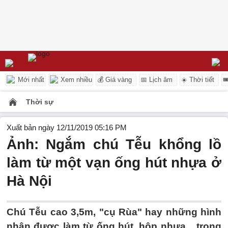
Mới nhất
Xem nhiều
💰 Giá vàng
📅 Lịch âm
☀️ Thời tiết

Thời sự
Xuất bản ngày 12/11/2019 05:16 PM
Ảnh: Ngắm chú Tễu khổng lồ
làm từ một vạn ống hút nhựa ở
Hà Nội
Chú Tễu cao 3,5m, "cụ Rùa" hay những hình
nhân được làm từ ống hút, hộp nhựa... trong