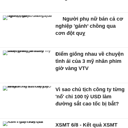
Người phụ nữ bán cả cơ
nghiệp 'gánh’ chồng qua
cơn đột quỵ
Điểm giống nhau về chuyện
tình ái của 3 mỹ nhân phim
giờ vàng VTV
Vì sao chủ tịch công ty từng
'nổ' chi 100 tỷ USD làm
đường sắt cao tốc bị bắt?
XSMT 6/8 - Kết quả XSMT