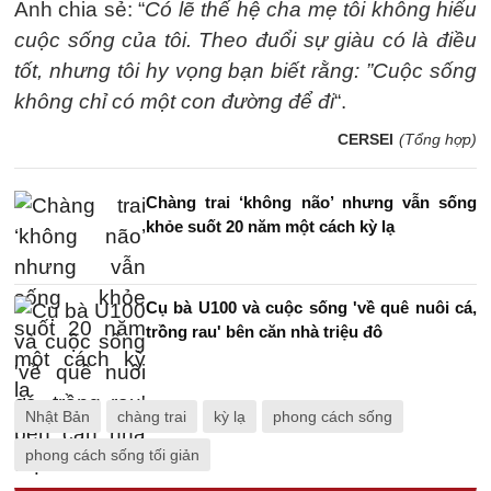
Anh chia sẻ: “
Có lẽ thế hệ cha mẹ tôi không hiểu
cuộc sống của tôi.
Theo đuổi sự giàu có là điều
tốt, nhưng tôi hy vọng bạn biết rằng: ”Cuộc sống
không chỉ có một con đường để đi
“.
CERSEI
(Tổng hợp)
Chàng trai ‘không não’ nhưng vẫn sống
khỏe suốt 20 năm một cách kỳ lạ
Cụ bà U100 và cuộc sống 'về quê nuôi cá,
trồng rau' bên căn nhà triệu đô
Nhật Bản
chàng trai
kỳ lạ
phong cách sống
phong cách sống tối giản