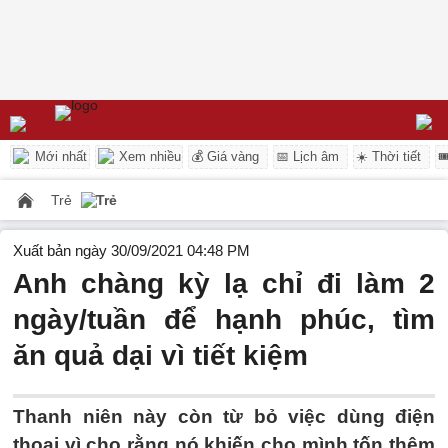
Mới nhất
Xem nhiều
💰 Giá vàng
📅 Lịch âm
☀️ Thời tiết

Trẻ
Trẻ
Xuất bản ngày 30/09/2021 04:48 PM
Anh chàng kỳ lạ chỉ đi làm 2
ngày/tuần để hạnh phúc, tìm
ăn quả dại vì tiết kiệm
Thanh niên này còn từ bỏ việc dùng điện
thoại vì cho rằng nó khiến cho mình tốn thêm