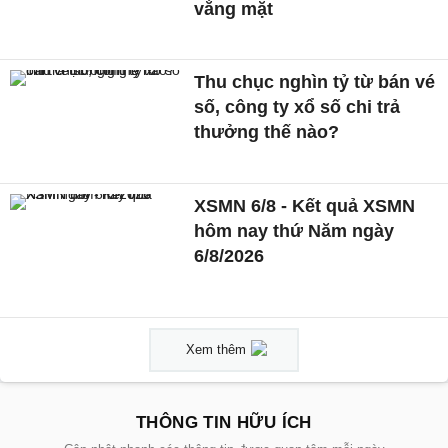
vắng mặt
Thu chục nghìn tỷ từ bán vé
số, công ty xổ số chi trả
thưởng thế nào?
XSMN 6/8 - Kết quả XSMN
hôm nay thứ Năm ngày
6/8/2026
Xem thêm
THÔNG TIN HỮU ÍCH