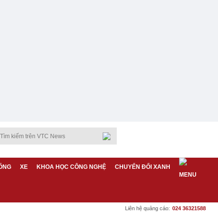
ỐNG
XE
KHOA HỌC CÔNG NGHỆ
CHUYỂN ĐỔI XANH
Liên hệ quảng cáo:
024 36321588