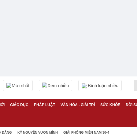
Mới nhất
Xem nhiều
Bình luận nhiều
IỚI
GIÁO DỤC
PHÁP LUẬT
VĂN HÓA - GIẢI TRÍ
SỨC KHỎE
ĐỜI S
G ĐẢNG
KỶ NGUYÊN VƯƠN MÌNH
GIẢI PHÓNG MIỀN NAM 30-4