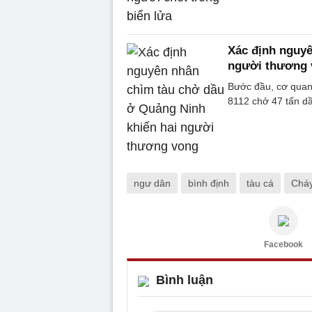
Xác định nguyê
người thương 
Bước đầu, cơ quan
8112 chở 47 tấn d
ngư dân
bình định
tàu cá
Cháy
Facebook
Bình luận