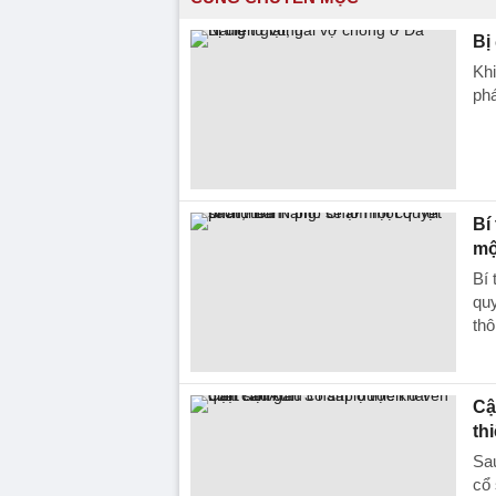
Bị
Khi
phá
Bí
mộ
Bí
quy
thô
Cậ
th
Sau
cổ 