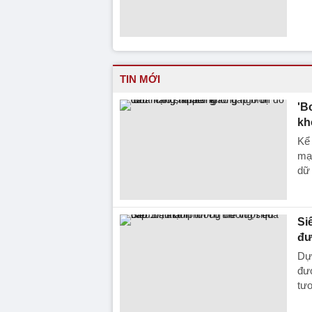
TIN MỚI
'B
kh
Kể
mạ
dữ 
Si
đư
Dự 
đượ
tươ