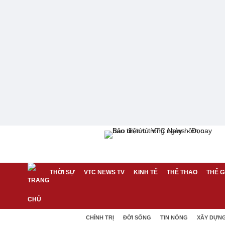
THỜI SỰ
VTC NEWS TV
KINH TẾ
THỂ THAO
THẾ G
CHÍNH TRỊ
ĐỜI SỐNG
TIN NÓNG
XÂY DỰN