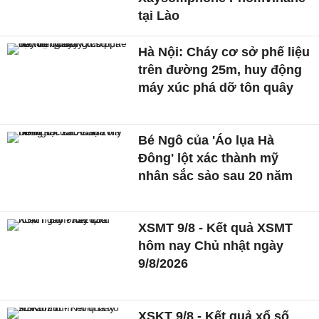
tại Lào
Hà Nội: Cháy cơ sở phế liệu
trên đường 25m, huy động
máy xúc phá dỡ tôn quây
Bé Ngô của 'Áo lụa Hà
Đông' lột xác thành mỹ
nhân sắc sảo sau 20 năm
XSMT 9/8 - Kết quả XSMT
hôm nay Chủ nhật ngày
9/8/2026
XSKT 9/8 - Kết quả xổ số