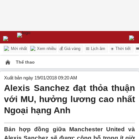
Mới nhất
Xem nhiều
💰 Giá vàng
📅 Lịch âm
☀️ Thời tiết

Thể thao
Xuất bản ngày 19/01/2018 09:20 AM
Alexis Sanchez đạt thỏa thuận
với MU, hưởng lương cao nhất
Ngoại hạng Anh
Bản hợp đồng giữa Manchester United và
Alexis Sanchez sẽ được công bố trong ít giờ