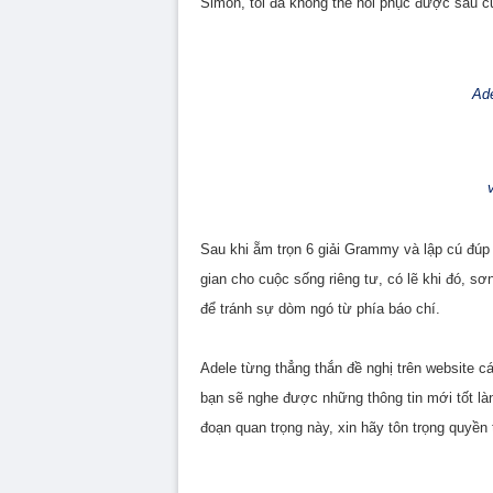
Simon, tôi đã không thể hồi phục được sau c
Ade
Sau khi ẵm trọn 6 giải Grammy và lập cú đúp t
gian cho cuộc sống riêng tư, có lẽ khi đó, sơ
để tránh sự dòm ngó từ phía báo chí.
Adele từng thẳng thắn đề nghị trên website c
bạn sẽ nghe được những thông tin mới tốt lành 
đoạn quan trọng này, xin hãy tôn trọng quyền 