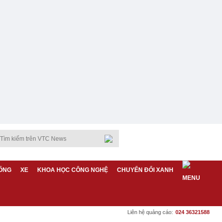
ỐNG
XE
KHOA HỌC CÔNG NGHỆ
CHUYỂN ĐỔI XANH
Liên hệ quảng cáo:
024 36321588