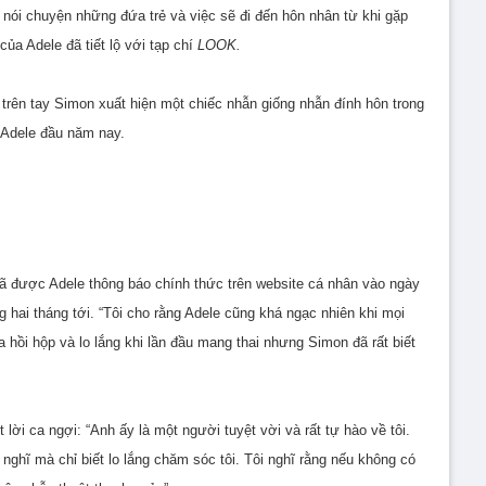
n nói chuyện những đứa trẻ và việc sẽ đi đến hôn nhân từ khi gặp
ủa Adele đã tiết lộ với tạp chí
LOOK.
i trên tay Simon xuất hiện một chiếc nhẫn giống nhẫn đính hôn trong
i Adele đầu năm nay.
đã được Adele thông báo chính thức trên website cá nhân vào ngày
g hai tháng tới. “Tôi cho rằng Adele cũng khá ngạc nhiên khi mọi
a hồi hộp và lo lắng khi lần đầu mang thai nhưng Simon đã rất biết
lời ca ngợi: “Anh ấy là một người tuyệt vời và rất tự hào về tôi.
ghĩ mà chỉ biết lo lắng chăm sóc tôi. Tôi nghĩ rằng nếu không có