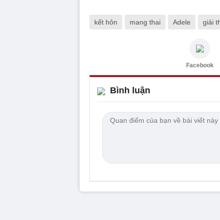
kết hôn
mang thai
Adele
giải 
Facebook
Bình luận