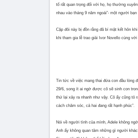
tố rất quan trọng đối với họ, họ thường xuyê
nhau vào tháng 9 năm ngoái”- một người bạn c
Cặp đôi này bị đồn rằng đã bí mật kết hôn kh
khi tham gia lễ trao giải Ivor Novello cùng vớ
Tin tức về việc mang thai đứa con đầu lòng 
29/6, song ít ai ngờ được cô sẽ sinh con tron
thứ lại xảy ra nhanh như vậy. Cô ấy cũng tỏ r
cách chăm sóc, cả hai đang rất hạnh phúc”.
Nói về người tình của mình, Adele không ngớt 
Anh ấy không quan tâm những gì người khác n