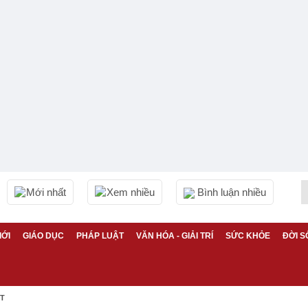
Mới nhất
Xem nhiều
Bình luận nhiều
IỚI
GIÁO DỤC
PHÁP LUẬT
VĂN HÓA - GIẢI TRÍ
SỨC KHỎE
ĐỜI S
ỆT