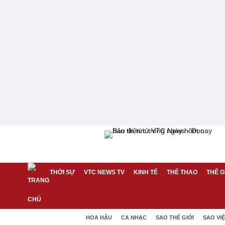
THỜI SỰ
VTC NEWS TV
KINH TẾ
THỂ THAO
THẾ G
HOA HẬU
CA NHẠC
SAO THẾ GIỚI
SAO VI