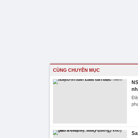
CÙNG CHUYÊN MỤC
NS
nh
Đây
phạ
Sa