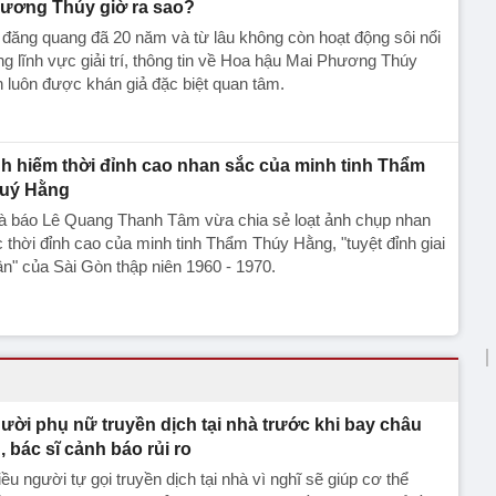
ương Thúy giờ ra sao?
đăng quang đã 20 năm và từ lâu không còn hoạt động sôi nổi
ng lĩnh vực giải trí, thông tin về Hoa hậu Mai Phương Thúy
 luôn được khán giả đặc biệt quan tâm.
h hiếm thời đỉnh cao nhan sắc của minh tinh Thẩm
uý Hằng
à báo Lê Quang Thanh Tâm vừa chia sẻ loạt ảnh chụp nhan
 thời đỉnh cao của minh tinh Thẩm Thúy Hằng, "tuyệt đỉnh giai
n" của Sài Gòn thập niên 1960 - 1970.
ười phụ nữ truyền dịch tại nhà trước khi bay châu
, bác sĩ cảnh báo rủi ro
ều người tự gọi truyền dịch tại nhà vì nghĩ sẽ giúp cơ thể