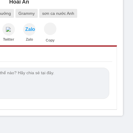
Hoài An
thưởng
Grammy
sơn ca nước Anh
Zalo
Twitter
Zalo
Copy