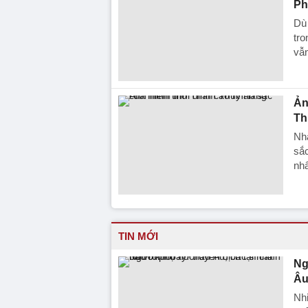
Ph
Dù 
tro
vẫn
Ản
Th
Nh
sắc
nhâ
TIN MỚI
Ng
Âu
Nhi