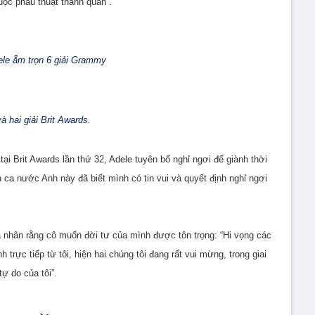
uộc phẫu thuật thanh quản”.
le ẵm trọn 6 giải Grammy
và hai giải Brit Awards.
ại Brit Awards lần thứ 32, Adele tuyên bố nghỉ ngơi để giành thời
n ca nước Anh này đã biết mình có tin vui và quyết định nghỉ ngơi
á nhân rằng cô muốn đời tư của mình được tôn trọng: “Hi vọng các
trực tiếp từ tôi, hiện hai chúng tôi đang rất vui mừng, trong giai
tự do của tôi”.